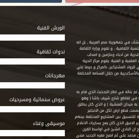
الورش الفنية
 أنشأت في جمهورية مصر العربية , بل انه
ة الثقافية ، و تقوم وزارة الثقافة
ندوات ثقافية
ندرية من ادباء وعازفين و اصحاب
لعلمية و الفنية. يقوم مركز الحرية
ي للرواد المشتركين بالمركز و حرصا علي
 بالأسكندرية من خلال اقسامه المختلفة
مهرجانات
 تم بنائه في اطار التحديث الذي قام به
ه في تقاطع شارع شريف باشا ( وهو
عروض سنمائية ومسرحيات
به ميدان المنشية ) و الذي كان يطلق
خصصت قطع ارض لكل من الانجليز
لة للتنسيق بين المشاريع المختلفة بينهم
موسيقى وغناء
الانيق الذي كان يعج بساريات الاعلام
 ان النادي انشئ في اواسط القرن
 م و كان مقره الاول ميدان محمد علي ثم اصبح مقره الجديد مبني