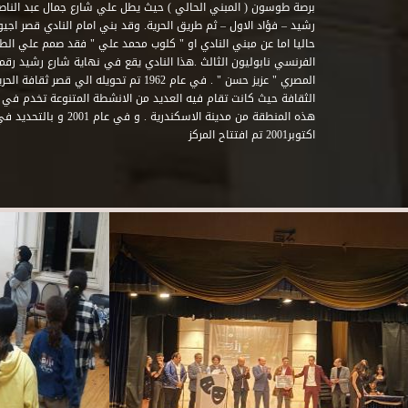
برصة طوسون ( المبني الحالي ) حيث يطل علي شارع جمال عبد الناصر 
حاليا اما عن مبني النادي او " كلوب محمد علي " فقد صمم علي الطراز
المصري " عزيز حسن " . في عام 1962 تم تحويله ا
الثقافة حيث كانت تقام فيه العديد من الانشطة المتنوعة تخدم في 
اكتوبر2001 تم افتتاح المركز