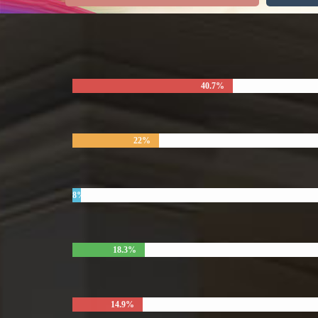
40.7%
22%
8%
18.3%
14.9%