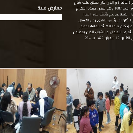
( حاليا ) و الذي كان يطلق عليه شارع
معارض فنية
رشيد – فؤاد الاول – ثم طريق الحرية. وقد بني امام النادي قصر اجيون في 1887 وهو مبني جريدة الاهرام
 الايطالي ,تم تأثيثه على الطراز
الفرنسي نابوليون الثالث .هذا النادي يقع في نهاية شارع رشيد رقم 1 كان اخر رئيس للنادي رجل الاعمال
لي قصر ثقافة الحرية و كان تابعا للهيئة العامة لقصور
تثقيف الاطفال و الشباب الذين يقطنون
هذه المنطقة من مدينة الاسكندرية . و في عام 2001 و بالتحديد في الاثنين 12 شعبان 1422 هـ - 29