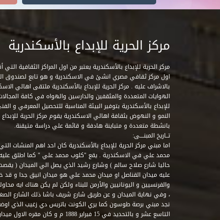
مركز الحرية للإبداع بالأسكندرية
مركز الحرية للإبداع بالأسكندرية يعتبر من اول المراكز الثقافية التي
اول مركز ثقافي مصري انشئ في الاسكندرية و هو تابع لصندوق التنمي
بالاشراف عليه . مركز الحرية للإبداع بالأسكندرية ملتقى اهالي الاسك
الهوايات المتعددة والمثقفين والدارسين والهواه في كافة المجالات ا
للإبداع بالأسكندرية بتوفير البيئة المناسبة للتحصيل المعرفي و الفن
النمو و النهوض بثقافة اهالي الاسكندرية يقوم مركز الحرية للإبداع
بانشطة متعددة و متباينة هادفة و قائمة علي دراسة متيقنة.
تــاريخ المبنــــى:
اما مبني مركز الحرية للإبداع بالأسكندرية كان احد اهم المنشات التي
محمد علي في الاسكندرية . يقع "كلوب محمد علي " كما اطلق علي
حاليا شارع صلاح سالم ) وشارع رشيد الذي يصل الي الميدان ( يقصد 
عليه ميدان القناصل او ميدان محمد علي هو ميدان انيق جدا و قد 
والفرنسيين و اليونانيين والأرمن للبناء ولكن لم يكن هناك ايه محاو
، وفي نهاية الميدان و عن طريق شارع شريف باشا ذلك الشارع الصغير 
نجد مبني برصة طوسون كما يري الكونت باتريس دي زغيب الذي اوضح
التاسع عشر و بالتحديد في 15 فبراير 1888