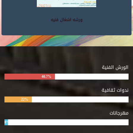
ورشه اشغال فنيه
الورش الفنية
40.7%
ندوات ثقافية
22%
مهرجانات
8%