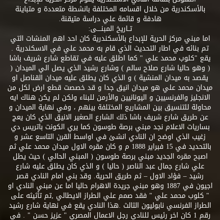
بالأسكندرية من خلال اقسامه المختلفة بانشطة متعددة و متباينة
هادفة و قائمة علي دراسة متيقنة.
تــاريخ المبنــــى:
اما مبني مركز الحرية للإبداع بالأسكندرية كان احد اهم المنشات التي
تم بنائه في اطار التحديث الذي قام به محمد علي في الاسكندرية .
يقع "كلوب محمد علي " كما اطلق عليه في تقاطع شارع شريف باشا
( وهو حاليا شارع صلاح سالم ) وشارع رشيد الذي يصل الي الميدان (
يقصد به ميدان المنشية ) و الذي كان يطلق عليه ميدان القناصل او
ميدان محمد علي هو ميدان انيق جدا و قد خصصت قطع ارض لكل من
الانجليز والفرنسيين و اليونانيين والأرمن للبناء ولكن لم يكن هناك ايه
محاولة للتنسيق بين المشاريع المختلفة بينهم ، وفي نهاية الميدان و
عن طريق شارع شريف باشا ذلك الشارع الصغير الانيق الذي كان يعج
بساريات الاعلام نجد مبني برصة طوسون كما يري الكونت باتريس دي
زغيب الذي اوضح ان النادي انشئ في اواسط القرن التاسع عشر و
بالتحديد في 15 فبراير 1888 م و كان مقره الاول ميدان محمد علي ثم
اصبح مقره الجديد مبني برصة طوسون ( المبني الحالي ) حيث يطل
علي شارع جمال عبد الناصر ( حاليا ) و الذي كان يطلق عليه شارع
رشيد – فؤاد الاول – ثم طريق الحرية. وقد بني امام النادي قصر
اجيون في 1887 وهو مبني جريدة الاهرام حاليا اما عن مبني النادي او
" كلوب محمد علي " فقد صمم علي الطراز الايطالي ,تم تأثيثه على
الطراز الفرنسي نابوليون الثالث .هذا النادي يقع في نهاية شارع رشيد
رقم 1 كان اخر رئيس للنادي رجل الاعمال المصري " عزيز حسن " . في