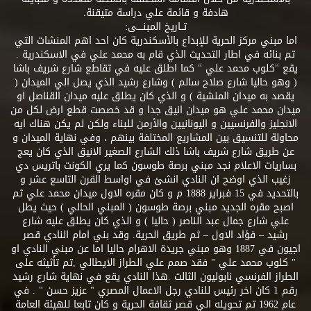
هادفة و قائمة علي دراسة متيقنة.
تــاريخ المبنــــى:
اما مبني مركز الحرية للإبداع بالأسكندرية كان احد اهم المنشات التي
تم بنائه في اطار التحديث الذي قام به محمد علي في الاسكندرية .
يقع "كلوب محمد علي " كما اطلق عليه في تقاطع شارع شريف باشا
( وهو حاليا شارع صلاح سالم ) وشارع رشيد الذي يصل الي الميدان (
يقصد به ميدان المنشية ) و الذي كان يطلق عليه ميدان القناصل او
ميدان محمد علي هو ميدان انيق جدا و قد خصصت قطع ارض لكل من
الانجليز والفرنسيين و اليونانيين والأرمن للبناء ولكن لم يكن هناك ايه
محاولة للتنسيق بين المشاريع المختلفة بينهم ، وفي نهاية الميدان و
عن طريق شارع شريف باشا ذلك الشارع الصغير الانيق الذي كان يعج
بساريات الاعلام نجد مبني برصة طوسون كما يري الكونت باتريس دي
زغيب الذي اوضح ان النادي انشئ في اواسط القرن التاسع عشر و
بالتحديد في 15 فبراير 1888 م و كان مقره الاول ميدان محمد علي ثم
اصبح مقره الجديد مبني برصة طوسون ( المبني الحالي ) حيث يطل
علي شارع جمال عبد الناصر ( حاليا ) و الذي كان يطلق عليه شارع
رشيد – فؤاد الاول – ثم طريق الحرية. وقد بني امام النادي قصر
اجيون في 1887 وهو مبني جريدة الاهرام حاليا اما عن مبني النادي او
" كلوب محمد علي " فقد صمم علي الطراز الايطالي ,تم تأثيثه على
الطراز الفرنسي نابوليون الثالث .هذا النادي يقع في نهاية شارع رشيد
رقم 1 كان اخر رئيس للنادي رجل الاعمال المصري " عزيز حسن " . في
عام 1962 تم تحويله الي قصر ثقافة الحرية و كان تابعا للهيئة العامة