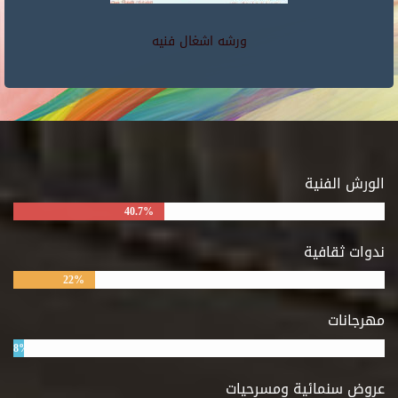
ورشه اشغال فنيه
الورش الفنية
40.7%
ندوات ثقافية
22%
مهرجانات
8%
عروض سنمائية ومسرحيات