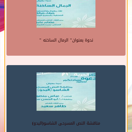
ندوة بعنوان" الرمال الساخنه "
مناقشة النص المسرحى الشاسو(البدو)