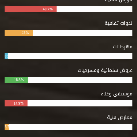
40.7%
ندوات ثقافية
22%
مهرجانات
8%
عروض سنمائية ومسرحيات
18.3%
موسيقى وغناء
14.9%
معارض فنية
3.7%