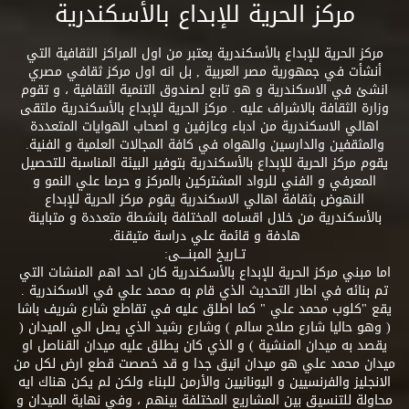
مركز الحرية للإبداع بالأسكندرية
مركز الحرية للإبداع بالأسكندرية يعتبر من اول المراكز الثقافية التي
أنشأت في جمهورية مصر العربية , بل انه اول مركز ثقافي مصري
انشئ في الاسكندرية و هو تابع لصندوق التنمية الثقافية ، و تقوم
وزارة الثقافة بالاشراف عليه . مركز الحرية للإبداع بالأسكندرية ملتقى
اهالي الاسكندرية من ادباء وعازفين و اصحاب الهوايات المتعددة
والمثقفين والدارسين والهواه في كافة المجالات العلمية و الفنية.
يقوم مركز الحرية للإبداع بالأسكندرية بتوفير البيئة المناسبة للتحصيل
المعرفي و الفني للرواد المشتركين بالمركز و حرصا علي النمو و
النهوض بثقافة اهالي الاسكندرية يقوم مركز الحرية للإبداع
بالأسكندرية من خلال اقسامه المختلفة بانشطة متعددة و متباينة
هادفة و قائمة علي دراسة متيقنة.
تــاريخ المبنــــى:
اما مبني مركز الحرية للإبداع بالأسكندرية كان احد اهم المنشات التي
تم بنائه في اطار التحديث الذي قام به محمد علي في الاسكندرية .
يقع "كلوب محمد علي " كما اطلق عليه في تقاطع شارع شريف باشا
( وهو حاليا شارع صلاح سالم ) وشارع رشيد الذي يصل الي الميدان (
يقصد به ميدان المنشية ) و الذي كان يطلق عليه ميدان القناصل او
ميدان محمد علي هو ميدان انيق جدا و قد خصصت قطع ارض لكل من
الانجليز والفرنسيين و اليونانيين والأرمن للبناء ولكن لم يكن هناك ايه
محاولة للتنسيق بين المشاريع المختلفة بينهم ، وفي نهاية الميدان و