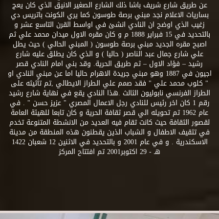
عن طريق شارع شريف باشا ذلك الشارع الصغير الانيق الذي كان يعج
بساريات الاعلام نجد مبني برصة طوسون كما يري الكونت باتريس دي
زغيب الذي اوضح ان النادي انشئ في اواسط القرن التاسع عشر و
بالتحديد في 15 فبراير 1888 م و كان مقره الاول ميدان محمد علي ثم
اصبح مقره الجديد مبني برصة طوسون ( المبني الحالي ) حيث يطل
علي شارع جمال عبد الناصر ( حاليا ) و الذي كان يطلق عليه شارع
رشيد – فؤاد الاول – ثم طريق الحرية. وقد بني امام النادي قصر
اجيون في 1887 وهو مبني جريدة الاهرام حاليا اما عن مبني النادي او
" كلوب محمد علي " فقد صمم علي الطراز الايطالي ,تم تأثيثه على
الطراز الفرنسي نابوليون الثالث .هذا النادي يقع في نهاية شارع رشيد
رقم 1 كان اخر رئيس للنادي رجل الاعمال المصري " عزيز حسن " . في
عام 1962 تم تحويله الي قصر ثقافة الحرية و كان تابعا للهيئة العامة
لقصور الثقافة حيث كانت تقام فيه العديد من الانشطة المتنوعة تخدم
في تثقيف الاطفال و الشباب الذين يقطنون هذه المنطقة من مدينة
الاسكندرية . و في عام 2001 و بالتحديد في الاثنين 12 شعبان 1422
هـ - 29 اكتوبر2001 تم افتتاح المركز