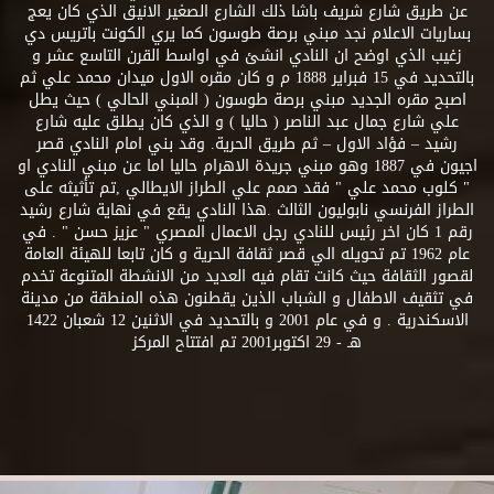
عن طريق شارع شريف باشا ذلك الشارع الصغير الانيق الذي كان يعج
بساريات الاعلام نجد مبني برصة طوسون كما يري الكونت باتريس دي
زغيب الذي اوضح ان النادي انشئ في اواسط القرن التاسع عشر و
بالتحديد في 15 فبراير 1888 م و كان مقره الاول ميدان محمد علي ثم
اصبح مقره الجديد مبني برصة طوسون ( المبني الحالي ) حيث يطل
علي شارع جمال عبد الناصر ( حاليا ) و الذي كان يطلق عليه شارع
رشيد – فؤاد الاول – ثم طريق الحرية. وقد بني امام النادي قصر
اجيون في 1887 وهو مبني جريدة الاهرام حاليا اما عن مبني النادي او
" كلوب محمد علي " فقد صمم علي الطراز الايطالي ,تم تأثيثه على
الطراز الفرنسي نابوليون الثالث .هذا النادي يقع في نهاية شارع رشيد
رقم 1 كان اخر رئيس للنادي رجل الاعمال المصري " عزيز حسن " . في
عام 1962 تم تحويله الي قصر ثقافة الحرية و كان تابعا للهيئة العامة
لقصور الثقافة حيث كانت تقام فيه العديد من الانشطة المتنوعة تخدم
في تثقيف الاطفال و الشباب الذين يقطنون هذه المنطقة من مدينة
الاسكندرية . و في عام 2001 و بالتحديد في الاثنين 12 شعبان 1422
هـ - 29 اكتوبر2001 تم افتتاح المركز