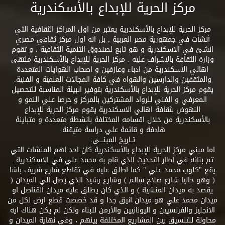
مركز الحرية للإبداع بالأسكندرية
مركز الحرية للإبداع بالأسكندرية يعتبر من اول المراكز الثقافية التي
أنشأت في جمهورية مصر العربية , بل انه اول مركز ثقافي مصري
انشئ في الاسكندرية و هو تابع لصندوق التنمية الثقافية ، و تقوم
وزارة الثقافة بالاشراف عليه . مركز الحرية للإبداع بالأسكندرية ملتقى
اهالي الاسكندرية من ادباء وعازفين و اصحاب الهوايات المتعددة
والمثقفين والدارسين والهواه في كافة المجالات العلمية و الفنية.
يقوم مركز الحرية للإبداع بالأسكندرية بتوفير البيئة المناسبة للتحصيل
المعرفي و الفني للرواد المشتركين بالمركز و حرصا علي النمو و
النهوض بثقافة اهالي الاسكندرية يقوم مركز الحرية للإبداع
بالأسكندرية من خلال اقسامه المختلفة بانشطة متعددة و متباينة
هادفة و قائمة علي دراسة متيقنة.
تــاريخ المبنــــى:
اما مبني مركز الحرية للإبداع بالأسكندرية كان احد اهم المنشات التي
تم بنائه في اطار التحديث الذي قام به محمد علي في الاسكندرية .
يقع "كلوب محمد علي " كما اطلق عليه في تقاطع شارع شريف باشا
( وهو حاليا شارع صلاح سالم ) وشارع رشيد الذي يصل الي الميدان (
يقصد به ميدان المنشية ) و الذي كان يطلق عليه ميدان القناصل او
ميدان محمد علي هو ميدان انيق جدا و قد خصصت قطع ارض لكل من
الانجليز والفرنسيين و اليونانيين والأرمن للبناء ولكن لم يكن هناك ايه
محاولة للتنسيق بين المشاريع المختلفة بينهم ، وفي نهاية الميدان و