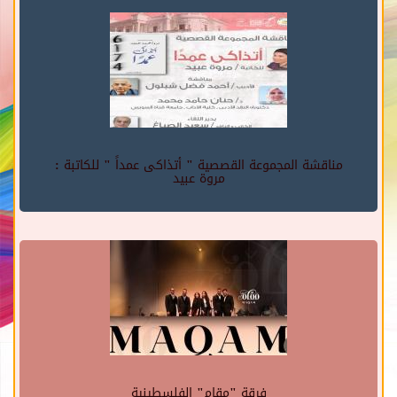
مناقشة المجموعة القصصية " أتذاكى عمداً " للكاتبة :
مروة عبيد
فرقة "مقام" الفلسطينية