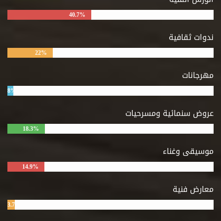
40.7%
ندوات ثقافية
22%
مهرجانات
8%
عروض سنمائية ومسرحيات
18.3%
موسيقى وغناء
14.9%
معارض فنية
3.7%