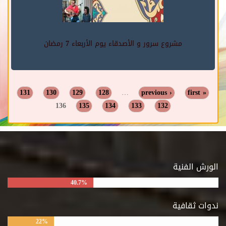
مشروع سرور و الأصدقاء يوم الأربعاء 7 رمضان
131
130
129
128
…
‹ previous
« first
Pages
136
135
134
133
132
الورش الفنية
40.7%
ندوات ثقافية
22%