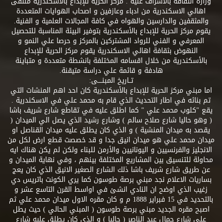
وزارة الثقافة بالاشراف عليه . مركز الحرية للإبداع بالأسكندرية ملتقى
اهالي الاسكندرية من ادباء وعازفين و اصحاب الهوايات المتعددة
والمثقفين والدارسين والهواه في كافة المجالات العلمية و الفنية.
يقوم مركز الحرية للإبداع بالأسكندرية بتوفير البيئة المناسبة للتحصيل
المعرفي و الفني للرواد المشتركين بالمركز و حرصا علي النمو و
النهوض بثقافة اهالي الاسكندرية يقوم مركز الحرية للإبداع
بالأسكندرية من خلال اقسامه المختلفة بانشطة متعددة و متباينة
هادفة و قائمة علي دراسة متيقنة.
تــاريخ المبنــــى:
اما مبني مركز الحرية للإبداع بالأسكندرية كان احد اهم المنشات التي
تم بنائه في اطار التحديث الذي قام به محمد علي في الاسكندرية .
يقع "كلوب محمد علي " كما اطلق عليه في تقاطع شارع شريف باشا
( وهو حاليا شارع صلاح سالم ) وشارع رشيد الذي يصل الي الميدان (
يقصد به ميدان المنشية ) و الذي كان يطلق عليه ميدان القناصل او
ميدان محمد علي هو ميدان انيق جدا و قد خصصت قطع ارض لكل من
الانجليز والفرنسيين و اليونانيين والأرمن للبناء ولكن لم يكن هناك ايه
محاولة للتنسيق بين المشاريع المختلفة بينهم ، وفي نهاية الميدان و
عن طريق شارع شريف باشا ذلك الشارع الصغير الانيق الذي كان يعج
بساريات الاعلام نجد مبني برصة طوسون كما يري الكونت باتريس دي
زغيب الذي اوضح ان النادي انشئ في اواسط القرن التاسع عشر و
بالتحديد في 15 فبراير 1888 م و كان مقره الاول ميدان محمد علي ثم
اصبح مقره الجديد مبني برصة طوسون ( المبني الحالي ) حيث يطل
علي شارع جمال عبد الناصر ( حاليا ) و الذي كان يطلق عليه شارع