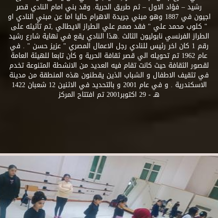
رشيد – فؤاد الاول – ثم طريق الحرية. وقد بني امام النادي قصر
اجيون في 1887 وهو مبني جريدة الاهرام حاليا اما عن مبني النادي او
" كلوب محمد علي " فقد صمم علي الطراز الايطالي ,تم تأثيثه على
الطراز الفرنسي نابوليون الثالث .هذا النادي يقع في نهاية شارع رشيد
رقم 1 كان اخر رئيس للنادي رجل الاعمال المصري " عزيز حسن " . في
عام 1962 تم تحويله الي قصر ثقافة الحرية و كان تابعا للهيئة العامة
لقصور الثقافة حيث كانت تقام فيه العديد من الانشطة المتنوعة تخدم
في تثقيف الاطفال و الشباب الذين يقطنون هذه المنطقة من مدينة
الاسكندرية . و في عام 2001 و بالتحديد في الاثنين 12 شعبان 1422
هـ - 29 اكتوبر2001 تم افتتاح المركز