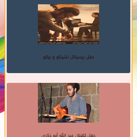
حفل ريسيتال تشيللو و بيانو
حفل للفنان عبد الله أبو ذكرى