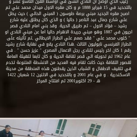
زغيب الذي اوضح ان النادي انشئ في اواسط القرن التاسع عشر و
بالتحديد في 15 فبراير 1888 م و كان مقره الاول ميدان محمد علي ثم
اصبح مقره الجديد مبني برصة طوسون ( المبني الحالي ) حيث يطل
علي شارع جمال عبد الناصر ( حاليا ) و الذي كان يطلق عليه شارع
رشيد – فؤاد الاول – ثم طريق الحرية. وقد بني امام النادي قصر
اجيون في 1887 وهو مبني جريدة الاهرام حاليا اما عن مبني النادي او
" كلوب محمد علي " فقد صمم علي الطراز الايطالي ,تم تأثيثه على
الطراز الفرنسي نابوليون الثالث .هذا النادي يقع في نهاية شارع رشيد
رقم 1 كان اخر رئيس للنادي رجل الاعمال المصري " عزيز حسن " . في
عام 1962 تم تحويله الي قصر ثقافة الحرية و كان تابعا للهيئة العامة
لقصور الثقافة حيث كانت تقام فيه العديد من الانشطة المتنوعة تخدم
في تثقيف الاطفال و الشباب الذين يقطنون هذه المنطقة من مدينة
الاسكندرية . و في عام 2001 و بالتحديد في الاثنين 12 شعبان 1422
هـ - 29 اكتوبر2001 تم افتتاح المركز