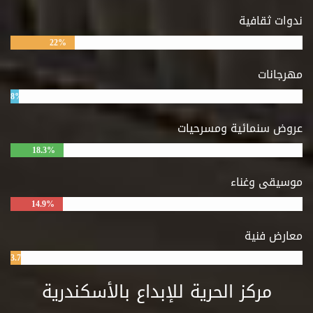
ندوات ثقافية
22%
مهرجانات
8%
عروض سنمائية ومسرحيات
18.3%
موسيقى وغناء
14.9%
معارض فنية
3.7%
مركز الحرية للإبداع بالأسكندرية