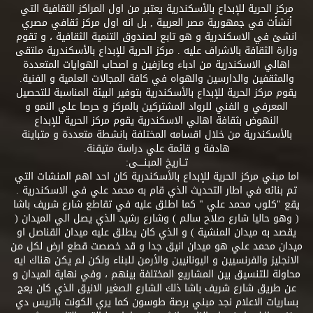
مركز الحرية للإبداع بالأسكندرية يعتبر من اول المراكز الثقافية التي
أنشأت في جمهورية مصر العربية , بل انه اول مركز ثقافي مصري
انشئ في الاسكندرية و هو تابع لصندوق التنمية الثقافية ، و تقوم
وزارة الثقافة بالاشراف عليه . مركز الحرية للإبداع بالأسكندرية ملتقى
اهالي الاسكندرية من ادباء وعازفين و اصحاب الهوايات المتعددة
والمثقفين والدارسين والهواه في كافة المجالات العلمية و الفنية.
يقوم مركز الحرية للإبداع بالأسكندرية بتوفير البيئة المناسبة للتحصيل
المعرفي و الفني للرواد المشتركين بالمركز و حرصا علي النمو و
النهوض بثقافة اهالي الاسكندرية يقوم مركز الحرية للإبداع
بالأسكندرية من خلال اقسامه المختلفة بانشطة متعددة و متباينة
هادفة و قائمة علي دراسة متيقنة.
تــاريخ المبنــــى:
اما مبني مركز الحرية للإبداع بالأسكندرية كان احد اهم المنشات التي
تم بنائه في اطار التحديث الذي قام به محمد علي في الاسكندرية .
يقع "كلوب محمد علي " كما اطلق عليه في تقاطع شارع شريف باشا
( وهو حاليا شارع صلاح سالم ) وشارع رشيد الذي يصل الي الميدان (
يقصد به ميدان المنشية ) و الذي كان يطلق عليه ميدان القناصل او
ميدان محمد علي هو ميدان انيق جدا و قد خصصت قطع ارض لكل من
الانجليز والفرنسيين و اليونانيين والأرمن للبناء ولكن لم يكن هناك ايه
محاولة للتنسيق بين المشاريع المختلفة بينهم ، وفي نهاية الميدان و
عن طريق شارع شريف باشا ذلك الشارع الصغير الانيق الذي كان يعج
بساريات الاعلام نجد مبني برصة طوسون كما يري الكونت باتريس دي