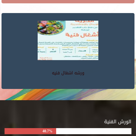
ورشه اشغال فنيه
الورش الفنية
40.7%