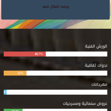
ورشه اشغال فنيه
الورش الفنية
40.7%
ندوات ثقافية
22%
مهرجانات
8%
عروض سنمائية ومسرحيات