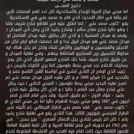
تــاريخ المبنــــى:
اما مبني مركز الحرية للإبداع بالأسكندرية كان احد اهم المنشات التي
تم بنائه في اطار التحديث الذي قام به محمد علي في الاسكندرية .
يقع "كلوب محمد علي " كما اطلق عليه في تقاطع شارع شريف باشا
( وهو حاليا شارع صلاح سالم ) وشارع رشيد الذي يصل الي الميدان (
يقصد به ميدان المنشية ) و الذي كان يطلق عليه ميدان القناصل او
ميدان محمد علي هو ميدان انيق جدا و قد خصصت قطع ارض لكل من
الانجليز والفرنسيين و اليونانيين والأرمن للبناء ولكن لم يكن هناك ايه
محاولة للتنسيق بين المشاريع المختلفة بينهم ، وفي نهاية الميدان و
عن طريق شارع شريف باشا ذلك الشارع الصغير الانيق الذي كان يعج
بساريات الاعلام نجد مبني برصة طوسون كما يري الكونت باتريس دي
زغيب الذي اوضح ان النادي انشئ في اواسط القرن التاسع عشر و
بالتحديد في 15 فبراير 1888 م و كان مقره الاول ميدان محمد علي ثم
اصبح مقره الجديد مبني برصة طوسون ( المبني الحالي ) حيث يطل
علي شارع جمال عبد الناصر ( حاليا ) و الذي كان يطلق عليه شارع
رشيد – فؤاد الاول – ثم طريق الحرية. وقد بني امام النادي قصر
اجيون في 1887 وهو مبني جريدة الاهرام حاليا اما عن مبني النادي او
" كلوب محمد علي " فقد صمم علي الطراز الايطالي ,تم تأثيثه على
الطراز الفرنسي نابوليون الثالث .هذا النادي يقع في نهاية شارع رشيد
رقم 1 كان اخر رئيس للنادي رجل الاعمال المصري " عزيز حسن " . في
عام 1962 تم تحويله الي قصر ثقافة الحرية و كان تابعا للهيئة العامة
لقصور الثقافة حيث كانت تقام فيه العديد من الانشطة المتنوعة تخدم