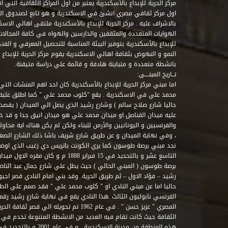
مركز الحرية للإبداع بالأسكندرية يعتبر من اول المراكز الثقافية التي
اول مركز ثقافي مصري انشئ في الاسكندرية و هو تابع لصندوق التنمي
بالاشراف عليه . مركز الحرية للإبداع بالأسكندرية ملتقى اهالي الاسك
الهوايات المتعددة والمثقفين والدارسين والهواه في كافة المجالات ا
للإبداع بالأسكندرية بتوفير البيئة المناسبة للتحصيل المعرفي و الفن
النمو و النهوض بثقافة اهالي الاسكندرية يقوم مركز الحرية للإبداع
بانشطة متعددة و متباينة هادفة و قائمة علي دراسة متيقنة.
تــاريخ المبنــــى:
اما مبني مركز الحرية للإبداع بالأسكندرية كان احد اهم المنشات التي
محمد علي في الاسكندرية . يقع "كلوب محمد علي " كما اطلق علي
حاليا شارع صلاح سالم ) وشارع رشيد الذي يصل الي الميدان ( يقصد 
عليه ميدان القناصل او ميدان محمد علي هو ميدان انيق جدا و قد 
والفرنسيين و اليونانيين والأرمن للبناء ولكن لم يكن هناك ايه محاو
، وفي نهاية الميدان و عن طريق شارع شريف باشا ذلك الشارع الصغير 
نجد مبني برصة طوسون كما يري الكونت باتريس دي زغيب الذي اوضح
التاسع عشر و بالتحديد في 15 فبراير 1888
برصة طوسون ( المبني الحالي ) حيث يطل علي شارع جمال عبد الناصر 
حاليا اما عن مبني النادي او " كلوب محمد علي " فقد صمم علي الطراز
المصري " عزيز حسن " . في عام 1962 تم تحويله ا
الثقافة حيث كانت تقام فيه العديد من الانشطة المتنوعة تخدم في 