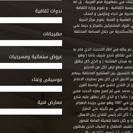
 أنشأت في جمهورية مصر العربية , بل انه
ة الثقافية ، و تقوم وزارة الثقافة
ندوات ثقافية
ندرية من ادباء وعازفين و اصحاب
لعلمية و الفنية. يقوم مركز الحرية
ي للرواد المشتركين بالمركز و حرصا علي
 بالأسكندرية من خلال اقسامه المختلفة
مهرجانات
 تم بنائه في اطار التحديث الذي قام به
ه في تقاطع شارع شريف باشا ( وهو
عروض سنمائية ومسرحيات
به ميدان المنشية ) و الذي كان يطلق
خصصت قطع ارض لكل من الانجليز
لة للتنسيق بين المشاريع المختلفة بينهم
موسيقى وغناء
الانيق الذي كان يعج بساريات الاعلام
 ان النادي انشئ في اواسط القرن
 م و كان مقره الاول ميدان محمد علي ثم اصبح مقره الجديد مبني
( حاليا ) و الذي كان يطلق عليه شارع
معارض فنية
رشيد – فؤاد الاول – ثم طريق الحرية. وقد بني امام النادي قصر اجيون في 1887 وهو مبني جريدة الاهرام
 الايطالي ,تم تأثيثه على الطراز
الفرنسي نابوليون الثالث .هذا النادي يقع في نهاية شارع رشيد رقم 1 كان اخر رئيس للنادي رجل الاعمال
لي قصر ثقافة الحرية و كان تابعا للهيئة العامة لقصور
تثقيف الاطفال و الشباب الذين يقطنون
هذه المنطقة من مدينة الاسكندرية . و في عام 2001 و بالتحديد في الاثنين 12 شعبان 1422 هـ - 29