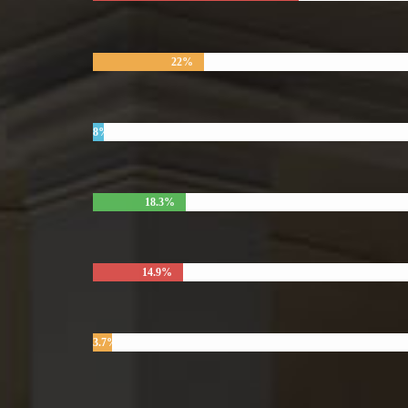
22%
8%
18.3%
14.9%
3.7%