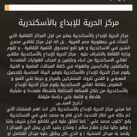
3.7%
مركز الحرية للإبداع بالأسكندرية
مركز الحرية للإبداع بالأسكندرية يعتبر من اول المراكز الثقافية التي
أنشأت في جمهورية مصر العربية , بل انه اول مركز ثقافي مصري
انشئ في الاسكندرية و هو تابع لصندوق التنمية الثقافية ، و تقوم
وزارة الثقافة بالاشراف عليه . مركز الحرية للإبداع بالأسكندرية ملتقى
اهالي الاسكندرية من ادباء وعازفين و اصحاب الهوايات المتعددة
والمثقفين والدارسين والهواه في كافة المجالات العلمية و الفنية.
يقوم مركز الحرية للإبداع بالأسكندرية بتوفير البيئة المناسبة للتحصيل
المعرفي و الفني للرواد المشتركين بالمركز و حرصا علي النمو و
النهوض بثقافة اهالي الاسكندرية يقوم مركز الحرية للإبداع
بالأسكندرية من خلال اقسامه المختلفة بانشطة متعددة و متباينة
هادفة و قائمة علي دراسة متيقنة.
تــاريخ المبنــــى:
اما مبني مركز الحرية للإبداع بالأسكندرية كان احد اهم المنشات التي
تم بنائه في اطار التحديث الذي قام به محمد علي في الاسكندرية .
يقع "كلوب محمد علي " كما اطلق عليه في تقاطع شارع شريف باشا
( وهو حاليا شارع صلاح سالم ) وشارع رشيد الذي يصل الي الميدان (
يقصد به ميدان المنشية ) و الذي كان يطلق عليه ميدان القناصل او