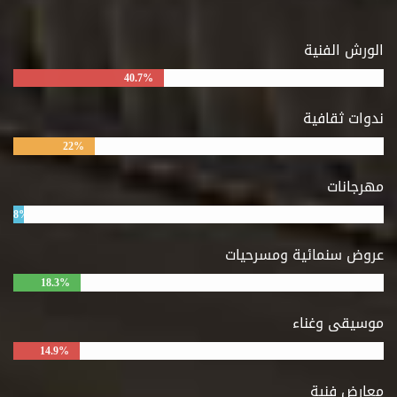
الورش الفنية
40.7%
ندوات ثقافية
22%
مهرجانات
8%
عروض سنمائية ومسرحيات
18.3%
موسيقى وغناء
14.9%
معارض فنية