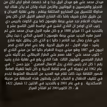
ميدان محمد علي هو ميدان انيق جدا و قد خصصت قطع ارض لكل من
الانجليز والفرنسيين و اليونانيين والأرمن للبناء ولكن لم يكن هناك ايه
محاولة للتنسيق بين المشاريع المختلفة بينهم ، وفي نهاية الميدان و
عن طريق شارع شريف باشا ذلك الشارع الصغير الانيق الذي كان يعج
بساريات الاعلام نجد مبني برصة طوسون كما يري الكونت باتريس دي
زغيب الذي اوضح ان النادي انشئ في اواسط القرن التاسع عشر و
بالتحديد في 15 فبراير 1888 م و كان مقره الاول ميدان محمد علي ثم
اصبح مقره الجديد مبني برصة طوسون ( المبني الحالي ) حيث يطل
علي شارع جمال عبد الناصر ( حاليا ) و الذي كان يطلق عليه شارع
رشيد – فؤاد الاول – ثم طريق الحرية. وقد بني امام النادي قصر
اجيون في 1887 وهو مبني جريدة الاهرام حاليا اما عن مبني النادي او
" كلوب محمد علي " فقد صمم علي الطراز الايطالي ,تم تأثيثه على
الطراز الفرنسي نابوليون الثالث .هذا النادي يقع في نهاية شارع رشيد
رقم 1 كان اخر رئيس للنادي رجل الاعمال المصري " عزيز حسن " . في
عام 1962 تم تحويله الي قصر ثقافة الحرية و كان تابعا للهيئة العامة
لقصور الثقافة حيث كانت تقام فيه العديد من الانشطة المتنوعة تخدم
في تثقيف الاطفال و الشباب الذين يقطنون هذه المنطقة من مدينة
الاسكندرية . و في عام 2001 و بالتحديد في الاثنين 12 شعبان 1422
هـ - 29 اكتوبر2001 تم افتتاح المركز