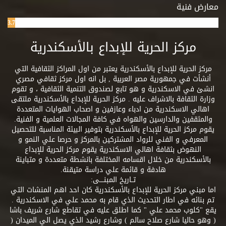
معارض فنية
3.7%
مركز الحرية للإبداع بالأسكندرية
مركز الحرية للإبداع بالأسكندرية يعتبر من اول المراكز الثقافية التي
أنشأت في جمهورية مصر العربية , بل انه اول مركز ثقافي مصري
انشئ في الاسكندرية و هو تابع لصندوق التنمية الثقافية ، و تقوم
وزارة الثقافة بالاشراف عليه . مركز الحرية للإبداع بالأسكندرية ملتقى
اهالي الاسكندرية من ادباء وعازفين و اصحاب الهوايات المتعددة
والمثقفين والدارسين والهواه في كافة المجالات العلمية و الفنية.
يقوم مركز الحرية للإبداع بالأسكندرية بتوفير البيئة المناسبة للتحصيل
المعرفي و الفني للرواد المشتركين بالمركز و حرصا علي النمو و
النهوض بثقافة اهالي الاسكندرية يقوم مركز الحرية للإبداع
بالأسكندرية من خلال اقسامه المختلفة بانشطة متعددة و متباينة
هادفة و قائمة علي دراسة متيقنة.
تــاريخ المبنــــى:
اما مبني مركز الحرية للإبداع بالأسكندرية كان احد اهم المنشات التي
تم بنائه في اطار التحديث الذي قام به محمد علي في الاسكندرية .
يقع "كلوب محمد علي " كما اطلق عليه في تقاطع شارع شريف باشا
( وهو حاليا شارع صلاح سالم ) وشارع رشيد الذي يصل الي الميدان (