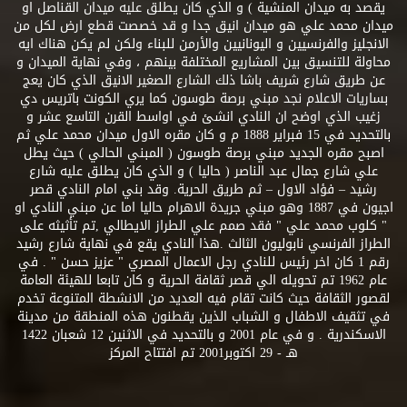
يقصد به ميدان المنشية ) و الذي كان يطلق عليه ميدان القناصل او
ميدان محمد علي هو ميدان انيق جدا و قد خصصت قطع ارض لكل من
الانجليز والفرنسيين و اليونانيين والأرمن للبناء ولكن لم يكن هناك ايه
محاولة للتنسيق بين المشاريع المختلفة بينهم ، وفي نهاية الميدان و
عن طريق شارع شريف باشا ذلك الشارع الصغير الانيق الذي كان يعج
بساريات الاعلام نجد مبني برصة طوسون كما يري الكونت باتريس دي
زغيب الذي اوضح ان النادي انشئ في اواسط القرن التاسع عشر و
بالتحديد في 15 فبراير 1888 م و كان مقره الاول ميدان محمد علي ثم
اصبح مقره الجديد مبني برصة طوسون ( المبني الحالي ) حيث يطل
علي شارع جمال عبد الناصر ( حاليا ) و الذي كان يطلق عليه شارع
رشيد – فؤاد الاول – ثم طريق الحرية. وقد بني امام النادي قصر
اجيون في 1887 وهو مبني جريدة الاهرام حاليا اما عن مبني النادي او
" كلوب محمد علي " فقد صمم علي الطراز الايطالي ,تم تأثيثه على
الطراز الفرنسي نابوليون الثالث .هذا النادي يقع في نهاية شارع رشيد
رقم 1 كان اخر رئيس للنادي رجل الاعمال المصري " عزيز حسن " . في
عام 1962 تم تحويله الي قصر ثقافة الحرية و كان تابعا للهيئة العامة
لقصور الثقافة حيث كانت تقام فيه العديد من الانشطة المتنوعة تخدم
في تثقيف الاطفال و الشباب الذين يقطنون هذه المنطقة من مدينة
الاسكندرية . و في عام 2001 و بالتحديد في الاثنين 12 شعبان 1422
هـ - 29 اكتوبر2001 تم افتتاح المركز