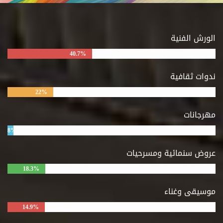
الورش الفنية
40.7%
ندوات ثقافية
22%
مهرجانات
8%
عروض سنمائية ومسرحيات
18.3%
موسيقى وغناء
14.9%