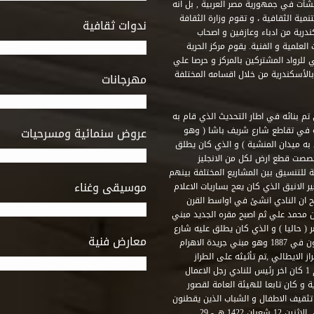
 أنشأت في جمهورية مصر العربية , بل انه
ة الثقافية ، و تقوم وزارة الثقافة
ندوات ثقافية
ندرية من ادباء وعازفين و اصحاب
لعلمية و الفنية. يقوم مركز الحرية
ي للرواد المشتركين بالمركز و حرصا علي
 بالأسكندرية من خلال اقسامه المختلفة
مهرجانات
 تم بنائه في اطار التحديث الذي قام به
ه في تقاطع شارع شريف باشا ( وهو
عروض سنمائية ومسرحيات
به ميدان المنشية ) و الذي كان يطلق
خصصت قطع ارض لكل من الانجليز
لة للتنسيق بين المشاريع المختلفة بينهم
موسيقى وغناء
الانيق الذي كان يعج بساريات الاعلام
 ان النادي انشئ في اواسط القرن
 م و كان مقره الاول ميدان محمد علي ثم اصبح مقره الجديد مبني
( حاليا ) و الذي كان يطلق عليه شارع
معارض فنية
رشيد – فؤاد الاول – ثم طريق الحرية. وقد بني امام النادي قصر اجيون في 1887 وهو مبني جريدة الاهرام
 الايطالي ,تم تأثيثه على الطراز
الفرنسي نابوليون الثالث .هذا النادي يقع في نهاية شارع رشيد رقم 1 كان اخر رئيس للنادي رجل الاعمال
لي قصر ثقافة الحرية و كان تابعا للهيئة العامة لقصور
تثقيف الاطفال و الشباب الذين يقطنون
هذه المنطقة من مدينة الاسكندرية . و في عام 2001 و بالتحديد في الاثنين 12 شعبان 1422 هـ - 29