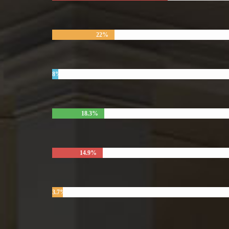
22%
8%
18.3%
14.9%
3.7%