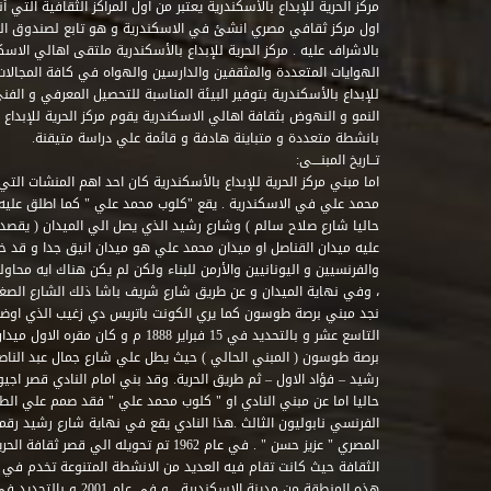
مركز الحرية للإبداع بالأسكندرية يعتبر من اول المراكز الثقافية التي
اول مركز ثقافي مصري انشئ في الاسكندرية و هو تابع لصندوق التنمي
بالاشراف عليه . مركز الحرية للإبداع بالأسكندرية ملتقى اهالي الاسك
الهوايات المتعددة والمثقفين والدارسين والهواه في كافة المجالات ا
للإبداع بالأسكندرية بتوفير البيئة المناسبة للتحصيل المعرفي و الفن
النمو و النهوض بثقافة اهالي الاسكندرية يقوم مركز الحرية للإبداع
بانشطة متعددة و متباينة هادفة و قائمة علي دراسة متيقنة.
تــاريخ المبنــــى:
اما مبني مركز الحرية للإبداع بالأسكندرية كان احد اهم المنشات التي
محمد علي في الاسكندرية . يقع "كلوب محمد علي " كما اطلق علي
حاليا شارع صلاح سالم ) وشارع رشيد الذي يصل الي الميدان ( يقصد 
عليه ميدان القناصل او ميدان محمد علي هو ميدان انيق جدا و قد 
والفرنسيين و اليونانيين والأرمن للبناء ولكن لم يكن هناك ايه محاو
، وفي نهاية الميدان و عن طريق شارع شريف باشا ذلك الشارع الصغير 
نجد مبني برصة طوسون كما يري الكونت باتريس دي زغيب الذي اوضح
التاسع عشر و بالتحديد في 15 فبراير 1888
برصة طوسون ( المبني الحالي ) حيث يطل علي شارع جمال عبد الناصر 
حاليا اما عن مبني النادي او " كلوب محمد علي " فقد صمم علي الطراز
المصري " عزيز حسن " . في عام 1962 تم تحويله ا
الثقافة حيث كانت تقام فيه العديد من الانشطة المتنوعة تخدم في 