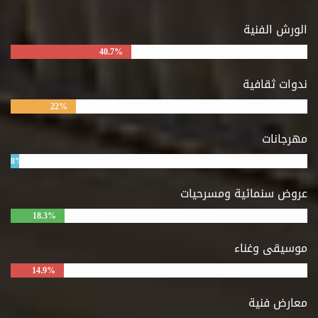
الورش الفنية
40.7%
ندوات ثقافية
22%
مهرجانات
8%
عروض سنمائية ومسرحيات
18.3%
موسيقى وغناء
14.9%
معارض فنية