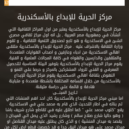
3.7%
مركز الحرية للإبداع بالأسكندرية
مركز الحرية للإبداع بالأسكندرية يعتبر من اول المراكز الثقافية التي
أنشأت في جمهورية مصر العربية , بل انه اول مركز ثقافي مصري
انشئ في الاسكندرية و هو تابع لصندوق التنمية الثقافية ، و تقوم
وزارة الثقافة بالاشراف عليه . مركز الحرية للإبداع بالأسكندرية ملتقى
اهالي الاسكندرية من ادباء وعازفين و اصحاب الهوايات المتعددة
والمثقفين والدارسين والهواه في كافة المجالات العلمية و الفنية.
يقوم مركز الحرية للإبداع بالأسكندرية بتوفير البيئة المناسبة للتحصيل
المعرفي و الفني للرواد المشتركين بالمركز و حرصا علي النمو و
النهوض بثقافة اهالي الاسكندرية يقوم مركز الحرية للإبداع
بالأسكندرية من خلال اقسامه المختلفة بانشطة متعددة و متباينة
هادفة و قائمة علي دراسة متيقنة.
تــاريخ المبنــــى:
اما مبني مركز الحرية للإبداع بالأسكندرية كان احد اهم المنشات التي
تم بنائه في اطار التحديث الذي قام به محمد علي في الاسكندرية .
يقع "كلوب محمد علي " كما اطلق عليه في تقاطع شارع شريف باشا
( وهو حاليا شارع صلاح سالم ) وشارع رشيد الذي يصل الي الميدان (
يقصد به ميدان المنشية ) و الذي كان يطلق عليه ميدان القناصل او
ميدان محمد علي هو ميدان انيق جدا و قد خصصت قطع ارض لكل من