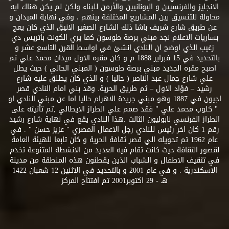
الانجليز والفرنسيين و اليونانيين والأرمن للبناء ولكن لم يكن هناك ايه
محاولة للتنسيق بين المشاريع المختلفة بينهم ، وفي نهاية الميدان و
عن طريق شارع شريف باشا ذلك الشارع الصغير الانيق الذي كان يعج
بساريات الاعلام نجد مبني برصة طوسون كما يري الكونت باتريس دي
زغيب الذي اوضح ان النادي انشئ في اواسط القرن التاسع عشر و
بالتحديد في 15 فبراير 1888 م و كان مقره الاول ميدان محمد علي ثم
اصبح مقره الجديد مبني برصة طوسون ( المبني الحالي ) حيث يطل
علي شارع جمال عبد الناصر ( حاليا ) و الذي كان يطلق عليه شارع
رشيد – فؤاد الاول – ثم طريق الحرية. وقد بني امام النادي قصر
اجيون في 1887 وهو مبني جريدة الاهرام حاليا اما عن مبني النادي او
" كلوب محمد علي " فقد صمم علي الطراز الايطالي ,تم تأثيثه على
الطراز الفرنسي نابوليون الثالث .هذا النادي يقع في نهاية شارع رشيد
رقم 1 كان اخر رئيس للنادي رجل الاعمال المصري " عزيز حسن " . في
عام 1962 تم تحويله الي قصر ثقافة الحرية و كان تابعا للهيئة العامة
لقصور الثقافة حيث كانت تقام فيه العديد من الانشطة المتنوعة تخدم
في تثقيف الاطفال و الشباب الذين يقطنون هذه المنطقة من مدينة
الاسكندرية . و في عام 2001 و بالتحديد في الاثنين 12 شعبان 1422
هـ - 29 اكتوبر2001 تم افتتاح المركز