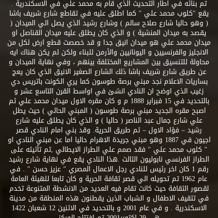
تم بنائه في اطار التحديث الذي قام به محمد علي في الاسكندرية .
يقع "كلوب محمد علي " كما اطلق عليه في تقاطع شارع شريف باشا
( وهو حاليا شارع صلاح سالم ) وشارع رشيد الذي يصل الي الميدان (
يقصد به ميدان المنشية ) و الذي كان يطلق عليه ميدان القناصل او
ميدان محمد علي هو ميدان انيق جدا و قد خصصت قطع ارض لكل من
الانجليز والفرنسيين و اليونانيين والأرمن للبناء ولكن لم يكن هناك ايه
محاولة للتنسيق بين المشاريع المختلفة بينهم ، وفي نهاية الميدان و
عن طريق شارع شريف باشا ذلك الشارع الصغير الانيق الذي كان يعج
بساريات الاعلام نجد مبني برصة طوسون كما يري الكونت باتريس دي
زغيب الذي اوضح ان النادي انشئ في اواسط القرن التاسع عشر و
بالتحديد في 15 فبراير 1888 م و كان مقره الاول ميدان محمد علي ثم
اصبح مقره الجديد مبني برصة طوسون ( المبني الحالي ) حيث يطل
علي شارع جمال عبد الناصر ( حاليا ) و الذي كان يطلق عليه شارع
رشيد – فؤاد الاول – ثم طريق الحرية. وقد بني امام النادي قصر
اجيون في 1887 وهو مبني جريدة الاهرام حاليا اما عن مبني النادي او
" كلوب محمد علي " فقد صمم علي الطراز الايطالي ,تم تأثيثه على
الطراز الفرنسي نابوليون الثالث .هذا النادي يقع في نهاية شارع رشيد
رقم 1 كان اخر رئيس للنادي رجل الاعمال المصري " عزيز حسن " . في
عام 1962 تم تحويله الي قصر ثقافة الحرية و كان تابعا للهيئة العامة
لقصور الثقافة حيث كانت تقام فيه العديد من الانشطة المتنوعة تخدم
في تثقيف الاطفال و الشباب الذين يقطنون هذه المنطقة من مدينة
الاسكندرية . و في عام 2001 و بالتحديد في الاثنين 12 شعبان 1422
هـ - 29 اكتوبر2001 تم افتتاح المركز