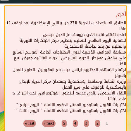
آخرى
انطلاق الاستعدادات للدورة الـ27 من بينالي الإسكندرية بعد توقف 12
عامًا
اعاده افتتاح قاعة الاديب يوسف عز الدين عيسى
احتفاليه اليوم العالمي للتعليم بتنظيم مركز الابتكارات التربوية
والتعليم عن بعد بجامعة الاسكندرية
مسابقة المواهب الذهبية لذوي الاحتياجات الخاصة الموسم السابع
علي هامش مهرجان الحريه المسرحي الدوره العاشره معرض لبيع
الكتب
اجتماع الاستاذه الدكتوره ايناس دياب مع المقبولين للتطوع للعمل
بالمركز
وزيرة الثقافة ومحافظ الإسكندرية يتفقدان مركز الحرية للإبداع
بالإسكندرية للوقوف على سير العمل
اللقاء الاسبوعي لنادي عدسه للتصوير الفوتوغرافي تحت اشراف د:
علاء الباشا
اختبارات القبول باستوديو الممثل الدفعه الثامنه " اليوم الرابع "
اختبارات القبول باستوديو الممثل الدفعه الثامنه " اليوم الثالث "
Pages
last »
next ›
5
4
3
2
1