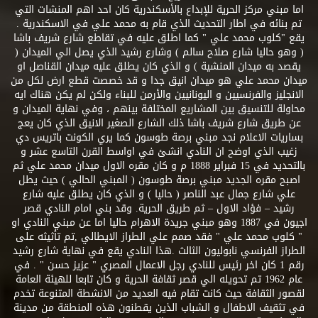
اما مبني مركز الحرية للإبداع بالأسكندرية كان احد اهم المنشات التي
تم بنائه في اطار التحديث الذي قام به محمد علي في الاسكندرية .
يقع "كلوب محمد علي " كما اطلق عليه في تقاطع شارع شريف باشا
( وهو حاليا شارع صلاح سالم ) وشارع رشيد الذي يصل الي الميدان (
يقصد به ميدان المنشية ) و الذي كان يطلق عليه ميدان القناصل او
ميدان محمد علي هو ميدان انيق جدا و قد خصصت قطع ارض لكل من
الانجليز والفرنسيين و اليونانيين والأرمن للبناء ولكن لم يكن هناك ايه
محاولة للتنسيق بين المشاريع المختلفة بينهم ، وفي نهاية الميدان و
عن طريق شارع شريف باشا ذلك الشارع الصغير الانيق الذي كان يعج
بساريات الاعلام نجد مبني برصة طوسون كما يري الكونت باتريس دي
زغيب الذي اوضح ان النادي انشئ في اواسط القرن التاسع عشر و
بالتحديد في 15 فبراير 1888 م و كان مقره الاول ميدان محمد علي ثم
اصبح مقره الجديد مبني برصة طوسون ( المبني الحالي ) حيث يطل
علي شارع جمال عبد الناصر ( حاليا ) و الذي كان يطلق عليه شارع
رشيد – فؤاد الاول – ثم طريق الحرية. وقد بني امام النادي قصر
اجيون في 1887 وهو مبني جريدة الاهرام حاليا اما عن مبني النادي او
" كلوب محمد علي " فقد صمم علي الطراز الايطالي ,تم تأثيثه على
الطراز الفرنسي نابوليون الثالث .هذا النادي يقع في نهاية شارع رشيد
رقم 1 كان اخر رئيس للنادي رجل الاعمال المصري " عزيز حسن " . في
عام 1962 تم تحويله الي قصر ثقافة الحرية و كان تابعا للهيئة العامة
لقصور الثقافة حيث كانت تقام فيه العديد من الانشطة المتنوعة تخدم
في تثقيف الاطفال و الشباب الذين يقطنون هذه المنطقة من مدينة