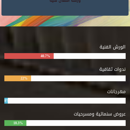
ورشه اشغال فنيه
الورش الفنية
40.7%
ندوات ثقافية
22%
مهرجانات
8%
عروض سنمائية ومسرحيات
18.3%