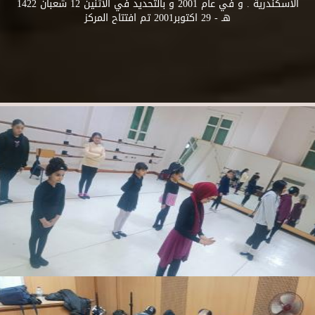
الاسكندرية . و في عام 2001 و بالتحديد في الاثنين 12 شعبان 1422
هـ - 29 اكتوبر2001 تم افتتاح المركز