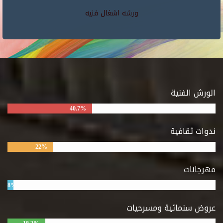
ورشه اشغال فنيه
الورش الفنية
40.7%
ندوات ثقافية
22%
مهرجانات
8%
عروض سنمائية ومسرحيات