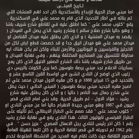
تــاريخ المبنــــى:
اما مبني مركز الحرية للإبداع بالأسكندرية كان احد اهم المنشات التي
تم بنائه في اطار التحديث الذي قام به محمد علي في الاسكندرية .
يقع "كلوب محمد علي " كما اطلق عليه في تقاطع شارع شريف باشا
( وهو حاليا شارع صلاح سالم ) وشارع رشيد الذي يصل الي الميدان (
يقصد به ميدان المنشية ) و الذي كان يطلق عليه ميدان القناصل او
ميدان محمد علي هو ميدان انيق جدا و قد خصصت قطع ارض لكل من
الانجليز والفرنسيين و اليونانيين والأرمن للبناء ولكن لم يكن هناك ايه
محاولة للتنسيق بين المشاريع المختلفة بينهم ، وفي نهاية الميدان و
عن طريق شارع شريف باشا ذلك الشارع الصغير الانيق الذي كان يعج
بساريات الاعلام نجد مبني برصة طوسون كما يري الكونت باتريس دي
زغيب الذي اوضح ان النادي انشئ في اواسط القرن التاسع عشر و
بالتحديد في 15 فبراير 1888 م و كان مقره الاول ميدان محمد علي ثم
اصبح مقره الجديد مبني برصة طوسون ( المبني الحالي ) حيث يطل
علي شارع جمال عبد الناصر ( حاليا ) و الذي كان يطلق عليه شارع
رشيد – فؤاد الاول – ثم طريق الحرية. وقد بني امام النادي قصر
اجيون في 1887 وهو مبني جريدة الاهرام حاليا اما عن مبني النادي او
" كلوب محمد علي " فقد صمم علي الطراز الايطالي ,تم تأثيثه على
الطراز الفرنسي نابوليون الثالث .هذا النادي يقع في نهاية شارع رشيد
رقم 1 كان اخر رئيس للنادي رجل الاعمال المصري " عزيز حسن " . في
عام 1962 تم تحويله الي قصر ثقافة الحرية و كان تابعا للهيئة العامة
لقصور الثقافة حيث كانت تقام فيه العديد من الانشطة المتنوعة تخدم