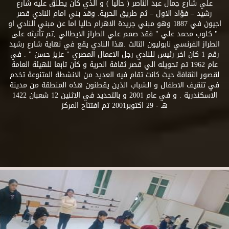
علي شارع جمال عبد الناصر ( حاليا ) و الذي كان يطلق عليه شارع
رشيد – فؤاد الاول – ثم طريق الحرية. وقد بني امام النادي قصر
اجيون في 1887 وهو مبني جريدة الاهرام حاليا اما عن مبني النادي او
" كلوب محمد علي " فقد صمم علي الطراز الايطالي ,تم تأثيثه على
الطراز الفرنسي نابوليون الثالث .هذا النادي يقع في نهاية شارع رشيد
رقم 1 كان اخر رئيس للنادي رجل الاعمال المصري " عزيز حسن " . في
عام 1962 تم تحويله الي قصر ثقافة الحرية و كان تابعا للهيئة العامة
لقصور الثقافة حيث كانت تقام فيه العديد من الانشطة المتنوعة تخدم
في تثقيف الاطفال و الشباب الذين يقطنون هذه المنطقة من مدينة
الاسكندرية . و في عام 2001 و بالتحديد في الاثنين 12 شعبان 1422
هـ - 29 اكتوبر2001 تم افتتاح المركز