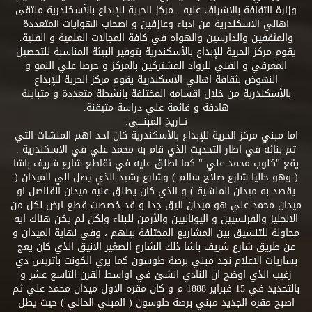
وزارة الثقافة بالاشراف عليه . مركز الحرية للإبداع بالأسكندرية ملتقى
اهالي الاسكندرية من ادباء وعازفين و اصحاب الهوايات المتعددة
والمثقفين والدارسين والهواه في كافة المجالات العلمية و الفنية.
يقوم مركز الحرية للإبداع بالأسكندرية بتوفير البيئة المناسبة للتحصيل
المعرفي و الفني للرواد المشتركين بالمركز و حرصا علي النمو و
النهوض بثقافة اهالي الاسكندرية يقوم مركز الحرية للإبداع
بالأسكندرية من خلال اقسامه المختلفة بانشطة متعددة و متباينة
هادفة و قائمة علي دراسة متيقنة.
تــاريخ المبنــــى:
اما مبني مركز الحرية للإبداع بالأسكندرية كان احد اهم المنشات التي
تم بنائه في اطار التحديث الذي قام به محمد علي في الاسكندرية .
يقع "كلوب محمد علي " كما اطلق عليه في تقاطع شارع شريف باشا
( وهو حاليا شارع صلاح سالم ) وشارع رشيد الذي يصل الي الميدان (
يقصد به ميدان المنشية ) و الذي كان يطلق عليه ميدان القناصل او
ميدان محمد علي هو ميدان انيق جدا و قد خصصت قطع ارض لكل من
الانجليز والفرنسيين و اليونانيين والأرمن للبناء ولكن لم يكن هناك ايه
محاولة للتنسيق بين المشاريع المختلفة بينهم ، وفي نهاية الميدان و
عن طريق شارع شريف باشا ذلك الشارع الصغير الانيق الذي كان يعج
بساريات الاعلام نجد مبني برصة طوسون كما يري الكونت باتريس دي
زغيب الذي اوضح ان النادي انشئ في اواسط القرن التاسع عشر و
بالتحديد في 15 فبراير 1888 م و كان مقره الاول ميدان محمد علي ثم
اصبح مقره الجديد مبني برصة طوسون ( المبني الحالي ) حيث يطل