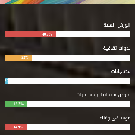
الورش الفنية
40.7%
ندوات ثقافية
22%
مهرجانات
8%
عروض سنمائية ومسرحيات
18.3%
موسيقى وغناء
14.9%