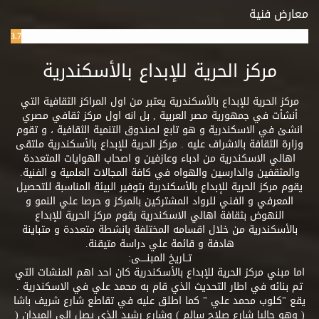
معارض فنية
3.7%
مركز الحرية للإبداع بالأسكندرية
مركز الحرية للإبداع بالأسكندرية يعتبر من اول المراكز الثقافية التي
أنشأت في جمهورية مصر العربية , بل انه اول مركز ثقافي مصري
انشئ في الاسكندرية و هو تابع لصندوق التنمية الثقافية ، و تقوم
وزارة الثقافة بالاشراف عليه . مركز الحرية للإبداع بالأسكندرية ملتقى
اهالي الاسكندرية من ادباء وعازفين و اصحاب الهوايات المتعددة
والمثقفين والدارسين والهواه في كافة المجالات العلمية و الفنية.
يقوم مركز الحرية للإبداع بالأسكندرية بتوفير البيئة المناسبة للتحصيل
المعرفي و الفني للرواد المشتركين بالمركز و حرصا علي النمو و
النهوض بثقافة اهالي الاسكندرية يقوم مركز الحرية للإبداع
بالأسكندرية من خلال اقسامه المختلفة بانشطة متعددة و متباينة
هادفة و قائمة علي دراسة متيقنة.
تــاريخ المبنــــى:
اما مبني مركز الحرية للإبداع بالأسكندرية كان احد اهم المنشات التي
تم بنائه في اطار التحديث الذي قام به محمد علي في الاسكندرية .
يقع "كلوب محمد علي " كما اطلق عليه في تقاطع شارع شريف باشا
( وهو حاليا شارع صلاح سالم ) وشارع رشيد الذي يصل الي الميدان (