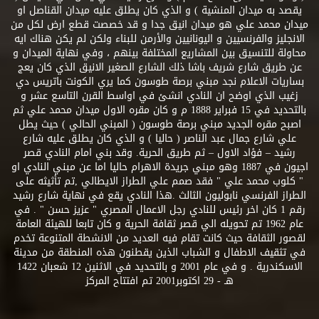
يقصد به ميدان المنشية ) و الذي كان يطلق عليه ميدان القناصل او
ميدان محمد علي هو ميدان انيق جدا و قد خصصت قطع ارض لكل من
الانجليز والفرنسيين و اليونانيين والأرمن للبناء ولكن لم يكن هناك ايه
محاولة للتنسيق بين المشاريع المختلفة بينهم ، وفي نهاية الميدان و
عن طريق شارع شريف باشا ذلك الشارع الصغير الانيق الذي كان يعج
بساريات الاعلام نجد مبني برصة طوسون كما يري الكونت باتريس دي
زغيب الذي اوضح ان النادي انشئ في اواسط القرن التاسع عشر و
بالتحديد في 15 فبراير 1888 م و كان مقره الاول ميدان محمد علي ثم
اصبح مقره الجديد مبني برصة طوسون ( المبني الحالي ) حيث يطل
علي شارع جمال عبد الناصر ( حاليا ) و الذي كان يطلق عليه شارع
رشيد – فؤاد الاول – ثم طريق الحرية. وقد بني امام النادي قصر
اجيون في 1887 وهو مبني جريدة الاهرام حاليا اما عن مبني النادي او
" كلوب محمد علي " فقد صمم علي الطراز الايطالي ,تم تأثيثه على
الطراز الفرنسي نابوليون الثالث .هذا النادي يقع في نهاية شارع رشيد
رقم 1 كان اخر رئيس للنادي رجل الاعمال المصري " عزيز حسن " . في
عام 1962 تم تحويله الي قصر ثقافة الحرية و كان تابعا للهيئة العامة
لقصور الثقافة حيث كانت تقام فيه العديد من الانشطة المتنوعة تخدم
في تثقيف الاطفال و الشباب الذين يقطنون هذه المنطقة من مدينة
الاسكندرية . و في عام 2001 و بالتحديد في الاثنين 12 شعبان 1422
هـ - 29 اكتوبر2001 تم افتتاح المركز