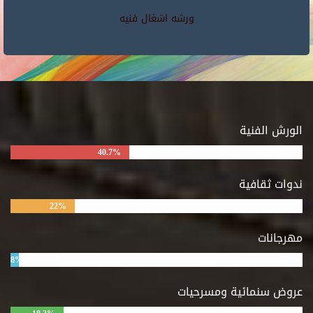
ورشه اشغال فنيه
الورش الفنية
40.7%
ندوات ثقافية
22%
مهرجانات
8%
عروض سنمائية ومسرحيات