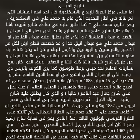
تــاريخ المبنــــى:
اما مبني مركز الحرية للإبداع بالأسكندرية كان احد اهم المنشات التي
تم بنائه في اطار التحديث الذي قام به محمد علي في الاسكندرية .
يقع "كلوب محمد علي " كما اطلق عليه في تقاطع شارع شريف باشا
( وهو حاليا شارع صلاح سالم ) وشارع رشيد الذي يصل الي الميدان (
يقصد به ميدان المنشية ) و الذي كان يطلق عليه ميدان القناصل او
ميدان محمد علي هو ميدان انيق جدا و قد خصصت قطع ارض لكل من
الانجليز والفرنسيين و اليونانيين والأرمن للبناء ولكن لم يكن هناك ايه
محاولة للتنسيق بين المشاريع المختلفة بينهم ، وفي نهاية الميدان و
عن طريق شارع شريف باشا ذلك الشارع الصغير الانيق الذي كان يعج
بساريات الاعلام نجد مبني برصة طوسون كما يري الكونت باتريس دي
زغيب الذي اوضح ان النادي انشئ في اواسط القرن التاسع عشر و
بالتحديد في 15 فبراير 1888 م و كان مقره الاول ميدان محمد علي ثم
اصبح مقره الجديد مبني برصة طوسون ( المبني الحالي ) حيث يطل
علي شارع جمال عبد الناصر ( حاليا ) و الذي كان يطلق عليه شارع
رشيد – فؤاد الاول – ثم طريق الحرية. وقد بني امام النادي قصر
اجيون في 1887 وهو مبني جريدة الاهرام حاليا اما عن مبني النادي او
" كلوب محمد علي " فقد صمم علي الطراز الايطالي ,تم تأثيثه على
الطراز الفرنسي نابوليون الثالث .هذا النادي يقع في نهاية شارع رشيد
رقم 1 كان اخر رئيس للنادي رجل الاعمال المصري " عزيز حسن " . في
عام 1962 تم تحويله الي قصر ثقافة الحرية و كان تابعا للهيئة العامة
لقصور الثقافة حيث كانت تقام فيه العديد من الانشطة المتنوعة تخدم