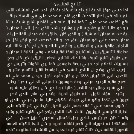
تــاريخ المبنــــى:
اما مبني مركز الحرية للإبداع بالأسكندرية كان احد اهم المنشات التي
تم بنائه في اطار التحديث الذي قام به محمد علي في الاسكندرية .
يقع "كلوب محمد علي " كما اطلق عليه في تقاطع شارع شريف باشا
( وهو حاليا شارع صلاح سالم ) وشارع رشيد الذي يصل الي الميدان (
يقصد به ميدان المنشية ) و الذي كان يطلق عليه ميدان القناصل او
ميدان محمد علي هو ميدان انيق جدا و قد خصصت قطع ارض لكل من
الانجليز والفرنسيين و اليونانيين والأرمن للبناء ولكن لم يكن هناك ايه
محاولة للتنسيق بين المشاريع المختلفة بينهم ، وفي نهاية الميدان و
عن طريق شارع شريف باشا ذلك الشارع الصغير الانيق الذي كان يعج
بساريات الاعلام نجد مبني برصة طوسون كما يري الكونت باتريس دي
زغيب الذي اوضح ان النادي انشئ في اواسط القرن التاسع عشر و
بالتحديد في 15 فبراير 1888 م و كان مقره الاول ميدان محمد علي ثم
اصبح مقره الجديد مبني برصة طوسون ( المبني الحالي ) حيث يطل
علي شارع جمال عبد الناصر ( حاليا ) و الذي كان يطلق عليه شارع
رشيد – فؤاد الاول – ثم طريق الحرية. وقد بني امام النادي قصر
اجيون في 1887 وهو مبني جريدة الاهرام حاليا اما عن مبني النادي او
" كلوب محمد علي " فقد صمم علي الطراز الايطالي ,تم تأثيثه على
الطراز الفرنسي نابوليون الثالث .هذا النادي يقع في نهاية شارع رشيد
رقم 1 كان اخر رئيس للنادي رجل الاعمال المصري " عزيز حسن " . في
عام 1962 تم تحويله الي قصر ثقافة الحرية و كان تابعا للهيئة العامة
لقصور الثقافة حيث كانت تقام فيه العديد من الانشطة المتنوعة تخدم