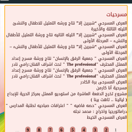
مسرحيات
العرض المسرحي “شبرين إلا” نتاج ورشه التمثيل للاطفال والنشئ
الليله الثالثة والأخيرة
العرض المسرحي “شبرين إلا” الليله الثانيه نتاج ورشة التمثيل للأطفال
والنشء – المرحلة الأولى
العرض المسرحي “شبرين إلا” نتاج ورشة التمثيل للأطفال والنشء –
المرحلة الأولى
العرض المسرحي " جمعية الرفق بالإنسان" نتاج ورشة مسرح إعداد
الممثل المحترف "The professional " تحت اشراف الفنان:رامي نادر
العرض المسرحي " جمعية الرفق بالإنسان" نتاج ورشة مسرح إعداد
الممثل المحترف "The professional " تحت اشراف الفنان:رامي نادر
العرض المسرحى برة الكادر
مسرحية أنا كارمن
مشروع تخرج الدفعة العاشرة من استوديو الممثل بمركز الحرية للإبداع
( ليالينا .. تاهت بينا )
العرض المسرحي "حصه فاضيه " " اعترافات صباحيه لطلبة المدارس "
دراماتورجيا واخراج : محمد نجله
العرض المسرحي الخيط
Pages
…
9
8
7
6
5
4
3
2
1