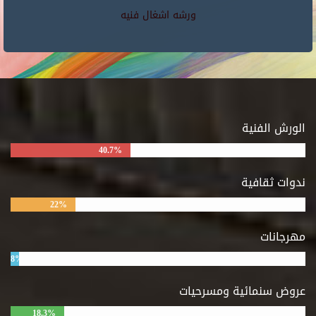
ورشه اشغال فنيه
الورش الفنية
40.7%
ندوات ثقافية
22%
مهرجانات
8%
عروض سنمائية ومسرحيات
18.3%