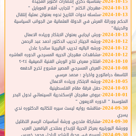
-
2024-10-15
بمناسبة ذكري إنتصارات أكتوبر المجيدة
-
2024-10-13
مهرجان اتكلم " لتجارب أفلام الموبايل "
-
2024-10-13
سلسله ندوات التاريخ ندوه بعنوان عملية إنتقال
الحكم ووراثة العرش في الدولة العثمانية من الجوانب السياسية
والدينية"
-
2024-10-13
ورش ايجابي بعنوان الابتكار ورياده الاعمال
-
2024-10-12
ورشه الجيتار تدريب الدكتور احمد عبد الرحمن
-
2024-10-12
ورشه الباليه تدريب الباليرينا ساندرا عادل
-
2024-10-12
مشاهدات مهرجان الحريه المسرحي الدوره العاشره
-
2024-10-10
افتتاح معرض نتاج الورش الفنية الصيفية ٢٠٢٤
-
2024-10-08
العرض المسرحي المصير مشروع تخرج الدفعه
التاسعة دراماتورج واخراج : محمد مرسي
-
2024-10-05
ورشه الابتكار ورياده الاعمال
-
2024-10-03
حفل فرقة مقام الفلسطينية
-
2024-10-01
عروض مهرجان الإسكندرية السينمائي لدول البحر
المتوسط " الدوره الاربعون "
-
2024-09-30
مناقشه روايه ليست سيره للكاتبه الدكتوره ندي
يسري
-
2024-09-30
مشاركة متدربي ورشة أساسيات الرسم التظليل
وورشة البورتريه بمركز الحرية للإبداع بمنتدى اليافعين العرب
-
2024-09-30
أمسيه في محبة الشاعر الراحل محمد خميس