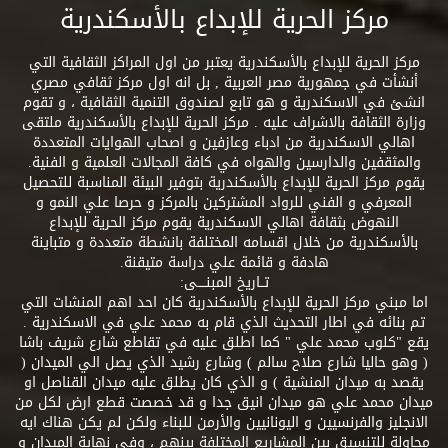
مركز الحرية للإبداع بالأسكندرية
مركز الحرية للإبداع بالأسكندرية يعتبر من اول المراكز الثقافية التي
أنشأت في جمهورية مصر العربية , بل انه اول مركز ثقافي مصري
انشئ في الاسكندرية و هو تابع لصندوق التنمية الثقافية ، و تقوم
وزارة الثقافة بالاشراف عليه . مركز الحرية للإبداع بالأسكندرية ملتقى
اهالي الاسكندرية من ادباء وعازفين و اصحاب الهوايات المتعددة
والمثقفين والدارسين والهواه في كافة المجالات العلمية و الفنية.
يقوم مركز الحرية للإبداع بالأسكندرية بتوفير البيئة المناسبة للتحصيل
المعرفي و الفني للرواد المشتركين بالمركز و حرصا علي النمو و
النهوض بثقافة اهالي الاسكندرية يقوم مركز الحرية للإبداع
بالأسكندرية من خلال اقسامه المختلفة بانشطة متعددة و متباينة
هادفة و قائمة علي دراسة متيقنة.
تــاريخ المبنــــى:
اما مبني مركز الحرية للإبداع بالأسكندرية كان احد اهم المنشات التي
تم بنائه في اطار التحديث الذي قام به محمد علي في الاسكندرية .
يقع "كلوب محمد علي " كما اطلق عليه في تقاطع شارع شريف باشا
( وهو حاليا شارع صلاح سالم ) وشارع رشيد الذي يصل الي الميدان (
يقصد به ميدان المنشية ) و الذي كان يطلق عليه ميدان القناصل او
ميدان محمد علي هو ميدان انيق جدا و قد خصصت قطع ارض لكل من
الانجليز والفرنسيين و اليونانيين والأرمن للبناء ولكن لم يكن هناك ايه
محاولة للتنسيق بين المشاريع المختلفة بينهم ، وفي نهاية الميدان و