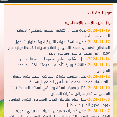
صور الحفلات
مركز الحرية للإبداع بالإسكندرية
-
2024-11-19
ندوة بعنوان الثقافة الصحية للمجتمع( الأمراض
النفسجسمانية )
-
2024-11-17
ضمن سلسة ندوات التاريخ ندوة بعنوان "دخول
السلطان العثماني محمد الثاني أو الفاتح مدينة القسطنطينية عام
١٤٥٣ " من منظور تاريخي سياسي ديني
-
2024-11-14
حفل الشاعرة أماني محفوظ وفرقتها ضفاير
-
2024-11-13
مناقشة رواية "أحلام سعيدة" للكاتب : أحمد
الملواني
-
2024-11-12
ضمن سلسلة ندوات المجالات البينية ندوة بعنوان
"الفلسفة بوصفها تخصصا بينياً في العلوم الإنسانية "
-
2024-11-10
افتتاح معرض اسكندرونا في نسخته السابعة تراث
المكس … فكر عمراني ،، تراث إنساني
-
2024-11-08
حفل ختام مهرجان الحريه المسرحي الدوره العاشره
دوره المخرج الكبير خالد جلال
-
2024-11-07
ضمن فعاليات مهرجان الحرية المسرحي الدوره
العاشره دوره المخرج الكبير خالد جلال العرض المسرحي كاسبر اخراج