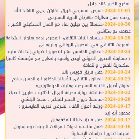
المخرج الكبير خالد جلال
-
2024-11-01
العرض المسرحي فريق الكابتن يحيي الناشد الله
يرحمه ضمن فعاليات مهرجان الحريه المسرحي
-
2024-10-30
سلسلة بين جيلين لقاء مع الفنان التشكيلي الكبير :
عصمت دواستاشي
-
2024-10-28
سلسله التراث الثقافي المصري ندوه بعنوان استدامة
الموروث الثقافي في العصرين اليوناني والروماني
-
2024-10-24
الصالون الخامس عشر للتصوير الضوئي إبداعات فنية
7 مسابقة التصوير الضوئي أبيض وأسود بالتعاون مع مؤسسة كاميرا
إسكندرية للفنون والثقافة
-
2024-10-24
حفل فريق فويس باند
-
2024-10-23
الصالون الثقافي للأستاذ الدكتور أبو الحسن سلام
بعنوان أصول الكتابة المسرحية وفنيات الدراماتورجيه
-
2024-10-22
مناقشه روايه محرقه الرجال للكاتبة : صابرين الصباغ
-
2024-10-20
مناقشة ديوان الجسر للشاعر : محمد البلشي
-
2024-10-17
ورشه أصول الغناء الشرقي تدريب المايسترو :
محمود أبو زيد
-
2024-10-17
حفل فريق دنيتنا للمكفوفين
-
2024-10-16
ضمن سلسلة ندوات المجالات البينية ندوه بعنوان
السينما تحاور الدراسات الإنسانية