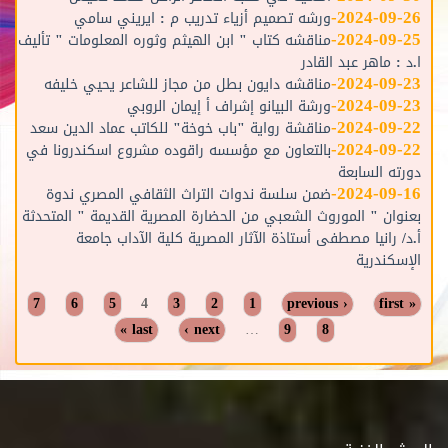
-
2024-09-26
ورشه تصميم أزياء تدريب م : ايريني سامي
-
2024-09-25
مناقشه كتاب " ابن الهيثم وثوره المعلومات " تأليف
ا.د : ماهر عبد القادر
-
2024-09-23
مناقشه دايون بطل من مجاز للشاعر يحيي خليفه
-
2024-09-23
ورشة البيانو إشراف أ إيمان الروبي
-
2024-09-22
مناقشة رواية "باب خوخة" للكاتب عماد الدين سعد
-
2024-09-22
بالتعاون مع مؤسسه راقوده مشروع اسكندرونا في
دورته السابعة
-
2024-09-16
ضمن سلسة ندوات التراث الثقافي المصري ندوة
بعنوان " الموروث الشعبي من الحضارة المصرية القديمة " المتحدثة
أ.د/ رانيا مصطفى أستاذة الآثار المصرية كلية الآداب جامعة
الإسكندرية
Pages
7
6
5
4
3
2
1
‹ previous
« first
last »
next ›
…
9
8