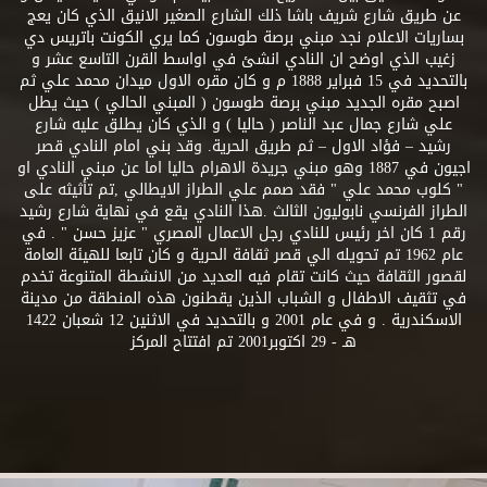
عن طريق شارع شريف باشا ذلك الشارع الصغير الانيق الذي كان يعج
بساريات الاعلام نجد مبني برصة طوسون كما يري الكونت باتريس دي
زغيب الذي اوضح ان النادي انشئ في اواسط القرن التاسع عشر و
بالتحديد في 15 فبراير 1888 م و كان مقره الاول ميدان محمد علي ثم
اصبح مقره الجديد مبني برصة طوسون ( المبني الحالي ) حيث يطل
علي شارع جمال عبد الناصر ( حاليا ) و الذي كان يطلق عليه شارع
رشيد – فؤاد الاول – ثم طريق الحرية. وقد بني امام النادي قصر
اجيون في 1887 وهو مبني جريدة الاهرام حاليا اما عن مبني النادي او
" كلوب محمد علي " فقد صمم علي الطراز الايطالي ,تم تأثيثه على
الطراز الفرنسي نابوليون الثالث .هذا النادي يقع في نهاية شارع رشيد
رقم 1 كان اخر رئيس للنادي رجل الاعمال المصري " عزيز حسن " . في
عام 1962 تم تحويله الي قصر ثقافة الحرية و كان تابعا للهيئة العامة
لقصور الثقافة حيث كانت تقام فيه العديد من الانشطة المتنوعة تخدم
في تثقيف الاطفال و الشباب الذين يقطنون هذه المنطقة من مدينة
الاسكندرية . و في عام 2001 و بالتحديد في الاثنين 12 شعبان 1422
هـ - 29 اكتوبر2001 تم افتتاح المركز