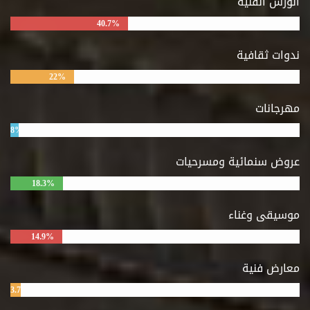
الورش الفنية
40.7%
ندوات ثقافية
22%
مهرجانات
8%
عروض سنمائية ومسرحيات
18.3%
موسيقى وغناء
14.9%
معارض فنية
3.7%