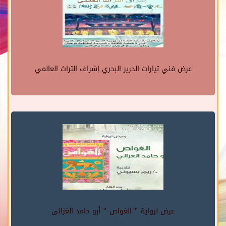
عرض فني تيارات الحرير البحري إشراف التراث العالمي
عرض لرواية " الغواص " أبو حامد الغزالى