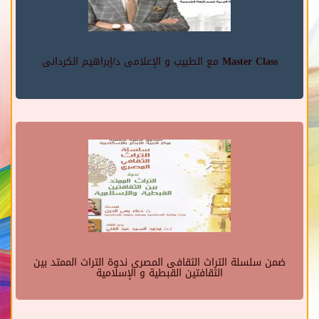
Master Class مع الطبيب و الإعلامى د/إبراهيم الكردانى
ضمن سلسلة التراث الثقافى المصرى ندوة التراث الممتد بين
الثقافتين القبطية و الإسلامية