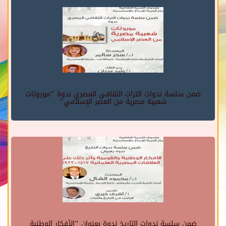
ضمن سلسة ندوات التراث الثقافي المصري ندوة "موروثات
شعبية مصرية من العصر الإسلامي"
ضمن سلسة ندوات التاريخ ندوة بعنوان "الأفكار الوطنية