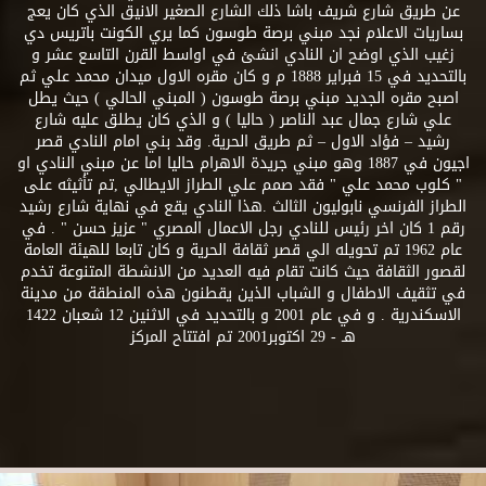
عن طريق شارع شريف باشا ذلك الشارع الصغير الانيق الذي كان يعج
بساريات الاعلام نجد مبني برصة طوسون كما يري الكونت باتريس دي
زغيب الذي اوضح ان النادي انشئ في اواسط القرن التاسع عشر و
بالتحديد في 15 فبراير 1888 م و كان مقره الاول ميدان محمد علي ثم
اصبح مقره الجديد مبني برصة طوسون ( المبني الحالي ) حيث يطل
علي شارع جمال عبد الناصر ( حاليا ) و الذي كان يطلق عليه شارع
رشيد – فؤاد الاول – ثم طريق الحرية. وقد بني امام النادي قصر
اجيون في 1887 وهو مبني جريدة الاهرام حاليا اما عن مبني النادي او
" كلوب محمد علي " فقد صمم علي الطراز الايطالي ,تم تأثيثه على
الطراز الفرنسي نابوليون الثالث .هذا النادي يقع في نهاية شارع رشيد
رقم 1 كان اخر رئيس للنادي رجل الاعمال المصري " عزيز حسن " . في
عام 1962 تم تحويله الي قصر ثقافة الحرية و كان تابعا للهيئة العامة
لقصور الثقافة حيث كانت تقام فيه العديد من الانشطة المتنوعة تخدم
في تثقيف الاطفال و الشباب الذين يقطنون هذه المنطقة من مدينة
الاسكندرية . و في عام 2001 و بالتحديد في الاثنين 12 شعبان 1422
هـ - 29 اكتوبر2001 تم افتتاح المركز