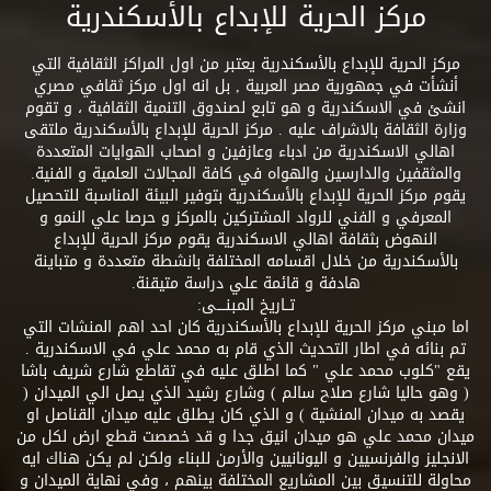
مركز الحرية للإبداع بالأسكندرية
مركز الحرية للإبداع بالأسكندرية يعتبر من اول المراكز الثقافية التي
أنشأت في جمهورية مصر العربية , بل انه اول مركز ثقافي مصري
انشئ في الاسكندرية و هو تابع لصندوق التنمية الثقافية ، و تقوم
وزارة الثقافة بالاشراف عليه . مركز الحرية للإبداع بالأسكندرية ملتقى
اهالي الاسكندرية من ادباء وعازفين و اصحاب الهوايات المتعددة
والمثقفين والدارسين والهواه في كافة المجالات العلمية و الفنية.
يقوم مركز الحرية للإبداع بالأسكندرية بتوفير البيئة المناسبة للتحصيل
المعرفي و الفني للرواد المشتركين بالمركز و حرصا علي النمو و
النهوض بثقافة اهالي الاسكندرية يقوم مركز الحرية للإبداع
بالأسكندرية من خلال اقسامه المختلفة بانشطة متعددة و متباينة
هادفة و قائمة علي دراسة متيقنة.
تــاريخ المبنــــى:
اما مبني مركز الحرية للإبداع بالأسكندرية كان احد اهم المنشات التي
تم بنائه في اطار التحديث الذي قام به محمد علي في الاسكندرية .
يقع "كلوب محمد علي " كما اطلق عليه في تقاطع شارع شريف باشا
( وهو حاليا شارع صلاح سالم ) وشارع رشيد الذي يصل الي الميدان (
يقصد به ميدان المنشية ) و الذي كان يطلق عليه ميدان القناصل او
ميدان محمد علي هو ميدان انيق جدا و قد خصصت قطع ارض لكل من
الانجليز والفرنسيين و اليونانيين والأرمن للبناء ولكن لم يكن هناك ايه
محاولة للتنسيق بين المشاريع المختلفة بينهم ، وفي نهاية الميدان و