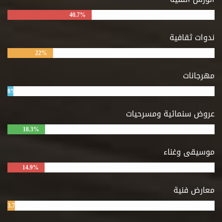
40.7%
ندوات ثقافية
22%
مهرجانات
8%
عروض سنمائية ومسرحيات
18.3%
موسيقى وغناء
14.9%
معارض فنية
3.7%