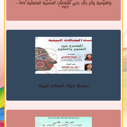
والقومية وأثر ذلك علي العلاقات المصرية العثمانية ١٥١٧ –
١٩٢٢ "
سلسلة ندوات المجالات البينية