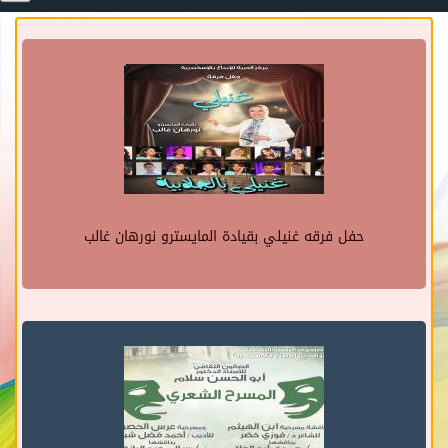
حفل فرقه غنيلي بقيادة المايسترو نورهان غالب