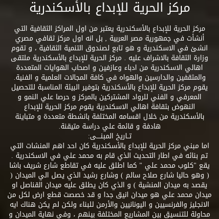
مركز الحرية للإبداع بالأسكندرية
مركز الحرية للإبداع بالأسكندرية يعتبر من اول المراكز الثقافية التي
أنشأت في جمهورية مصر العربية , بل انه اول مركز ثقافي مصري
انشئ في الاسكندرية و هو تابع لصندوق التنمية الثقافية ، و تقوم
وزارة الثقافة بالاشراف عليه . مركز الحرية للإبداع بالأسكندرية ملتقى
اهالي الاسكندرية من ادباء وعازفين و اصحاب الهوايات المتعددة
والمثقفين والدارسين والهواه في كافة المجالات العلمية و الفنية.
يقوم مركز الحرية للإبداع بالأسكندرية بتوفير البيئة المناسبة للتحصيل
المعرفي و الفني للرواد المشتركين بالمركز و حرصا علي النمو و
النهوض بثقافة اهالي الاسكندرية يقوم مركز الحرية للإبداع
بالأسكندرية من خلال اقسامه المختلفة بانشطة متعددة و متباينة
هادفة و قائمة علي دراسة متيقنة.
تــاريخ المبنــــى:
اما مبني مركز الحرية للإبداع بالأسكندرية كان احد اهم المنشات التي
تم بنائه في اطار التحديث الذي قام به محمد علي في الاسكندرية .
يقع "كلوب محمد علي " كما اطلق عليه في تقاطع شارع شريف باشا
( وهو حاليا شارع صلاح سالم ) وشارع رشيد الذي يصل الي الميدان (
يقصد به ميدان المنشية ) و الذي كان يطلق عليه ميدان القناصل او
ميدان محمد علي هو ميدان انيق جدا و قد خصصت قطع ارض لكل من
الانجليز والفرنسيين و اليونانيين والأرمن للبناء ولكن لم يكن هناك ايه
محاولة للتنسيق بين المشاريع المختلفة بينهم ، وفي نهاية الميدان و