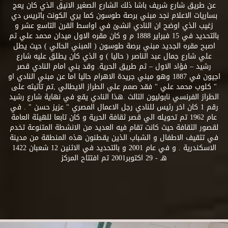
عن طريق شارع شريف باشا ذلك الشارع الصغير الانيق الذي كان يعج
بساريات الاعلام نجد مبني برصة طوسون كما يري الكونت باتريس دي
زغيب الذي اوضح ان النادي انشئ في اواسط القرن التاسع عشر و
بالتحديد في 15 فبراير 1888 م و كان مقره الاول ميدان محمد علي ثم
اصبح مقره الجديد مبني برصة طوسون ( المبني الحالي ) حيث يطل
علي شارع جمال عبد الناصر ( حاليا ) و الذي كان يطلق عليه شارع
رشيد – فؤاد الاول – ثم طريق الحرية. وقد بني امام النادي قصر
اجيون في 1887 وهو مبني جريدة الاهرام حاليا اما عن مبني النادي او
" كلوب محمد علي " فقد صمم علي الطراز الايطالي ,تم تأثيثه على
الطراز الفرنسي نابوليون الثالث .هذا النادي يقع في نهاية شارع رشيد
رقم 1 كان اخر رئيس للنادي رجل الاعمال المصري " عزيز حسن " . في
عام 1962 تم تحويله الي قصر ثقافة الحرية و كان تابعا للهيئة العامة
لقصور الثقافة حيث كانت تقام فيه العديد من الانشطة المتنوعة تخدم
في تثقيف الاطفال و الشباب الذين يقطنون هذه المنطقة من مدينة
الاسكندرية . و في عام 2001 و بالتحديد في الاثنين 12 شعبان 1422
هـ - 29 اكتوبر2001 تم افتتاح المركز