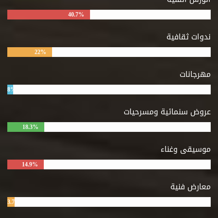
40.7%
ندوات ثقافية
22%
مهرجانات
8%
عروض سنمائية ومسرحيات
18.3%
موسيقى وغناء
14.9%
معارض فنية
3.7%