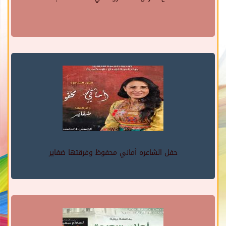
حفل الشاعره أماني محفوظ وفرقتها ضفاير