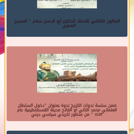
الصالون الثقافي للأستاذ الدكتور أبو الحسن سلام " المسرح
الشعري "
ضمن سلسة ندوات التاريخ ندوة بعنوان "دخول السلطان
العثماني محمد الثاني أو الفاتح مدينة القسطنطينية عام
١٤٥٣ " من منظور تاريخي سياسي ديني