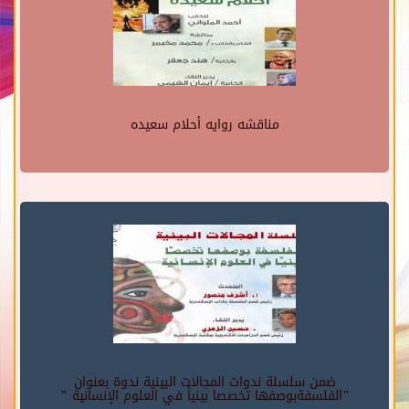
مناقشه روايه أحلام سعيده
ضمن سلسلة ندوات المجالات البينية ندوة بعنوان
"الفلسفةبوصفها تخصصا بينياً في العلوم الإنسانية "