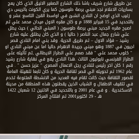
عن طريق شارع شريف باشا ذلك الشارع الصغير الانيق الذي كان يعج
بساريات الاعلام نجد مبني برصة طوسون كما يري الكونت باتريس دي
زغيب الذي اوضح ان النادي انشئ في اواسط القرن التاسع عشر و
بالتحديد في 15 فبراير 1888 م و كان مقره الاول ميدان محمد علي ثم
اصبح مقره الجديد مبني برصة طوسون ( المبني الحالي ) حيث يطل
علي شارع جمال عبد الناصر ( حاليا ) و الذي كان يطلق عليه شارع
رشيد – فؤاد الاول – ثم طريق الحرية. وقد بني امام النادي قصر
اجيون في 1887 وهو مبني جريدة الاهرام حاليا اما عن مبني النادي او
" كلوب محمد علي " فقد صمم علي الطراز الايطالي ,تم تأثيثه على
الطراز الفرنسي نابوليون الثالث .هذا النادي يقع في نهاية شارع رشيد
رقم 1 كان اخر رئيس للنادي رجل الاعمال المصري " عزيز حسن " . في
عام 1962 تم تحويله الي قصر ثقافة الحرية و كان تابعا للهيئة العامة
لقصور الثقافة حيث كانت تقام فيه العديد من الانشطة المتنوعة تخدم
في تثقيف الاطفال و الشباب الذين يقطنون هذه المنطقة من مدينة
الاسكندرية . و في عام 2001 و بالتحديد في الاثنين 12 شعبان 1422
هـ - 29 اكتوبر2001 تم افتتاح المركز