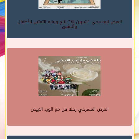
العرض المسرحي "شبرين إلا" نتاج ورشه التمثيل للأطفال
والنشئ
العرض المسرحي رحله فن مع الورد الابيض