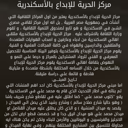
مركز الحرية للإبداع بالأسكندرية
مركز الحرية للإبداع بالأسكندرية يعتبر من اول المراكز الثقافية التي
أنشأت في جمهورية مصر العربية , بل انه اول مركز ثقافي مصري
انشئ في الاسكندرية و هو تابع لصندوق التنمية الثقافية ، و تقوم
وزارة الثقافة بالاشراف عليه . مركز الحرية للإبداع بالأسكندرية ملتقى
اهالي الاسكندرية من ادباء وعازفين و اصحاب الهوايات المتعددة
والمثقفين والدارسين والهواه في كافة المجالات العلمية و الفنية.
يقوم مركز الحرية للإبداع بالأسكندرية بتوفير البيئة المناسبة للتحصيل
المعرفي و الفني للرواد المشتركين بالمركز و حرصا علي النمو و
النهوض بثقافة اهالي الاسكندرية يقوم مركز الحرية للإبداع
بالأسكندرية من خلال اقسامه المختلفة بانشطة متعددة و متباينة
هادفة و قائمة علي دراسة متيقنة.
تــاريخ المبنــــى:
اما مبني مركز الحرية للإبداع بالأسكندرية كان احد اهم المنشات التي
تم بنائه في اطار التحديث الذي قام به محمد علي في الاسكندرية .
يقع "كلوب محمد علي " كما اطلق عليه في تقاطع شارع شريف باشا
( وهو حاليا شارع صلاح سالم ) وشارع رشيد الذي يصل الي الميدان (
يقصد به ميدان المنشية ) و الذي كان يطلق عليه ميدان القناصل او
ميدان محمد علي هو ميدان انيق جدا و قد خصصت قطع ارض لكل من
الانجليز والفرنسيين و اليونانيين والأرمن للبناء ولكن لم يكن هناك ايه
محاولة للتنسيق بين المشاريع المختلفة بينهم ، وفي نهاية الميدان و