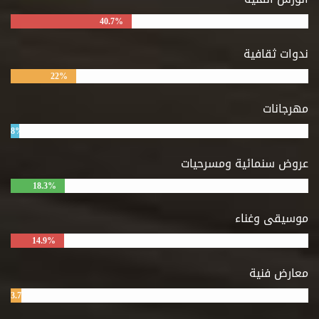
40.7%
ندوات ثقافية
22%
مهرجانات
8%
عروض سنمائية ومسرحيات
18.3%
موسيقى وغناء
14.9%
معارض فنية
3.7%