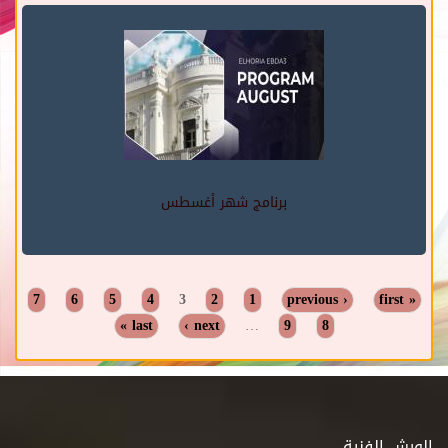
برنامج شهر أغسطس
7
6
5
4
3
2
1
‹ previous
« first
Pages
last »
next ›
…
9
8
الورش الفنية