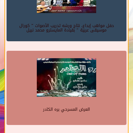
حفل مواهب إبداع، نتاج ورشه تدريب الأصوات " كورال
موسيقى عربية " بقيادة المايسترو محمد نبيل
العرض المسرحي بره الكادر